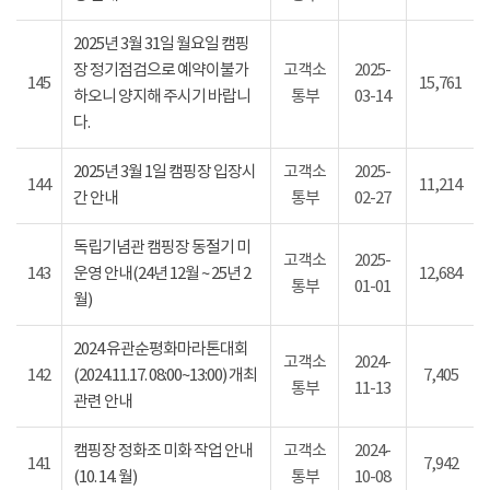
2025년 3월 31일 월요일 캠핑
장 정기점검으로 예약이불가
고객소
2025-
145
15,761
하오니 양지해 주시기 바랍니
통부
03-14
다.
2025년 3월 1일 캠핑장 입장시
고객소
2025-
144
11,214
간 안내
통부
02-27
독립기념관 캠핑장 동절기 미
고객소
2025-
143
운영 안내(24년 12월 ~ 25년 2
12,684
통부
01-01
월)
2024 유관순평화마라톤대회
고객소
2024-
142
(2024.11.17. 08:00~13:00) 개최
7,405
통부
11-13
관련 안내
캠핑장 정화조 미화 작업 안내
고객소
2024-
141
7,942
(10. 14. 월)
통부
10-08