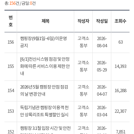
총:
156
건 / 금일:
0
건
번
제목
작성자
작성일
조회수
호
캠핑장(9월1일~6일) 미운영
고객소
2026-
156
63
공지
통부
08-04
[6/1]전산시스템 점검 및 안정
고객소
2026-
155
화에 따른 서비스 이용 제한 안
14,393
통부
05-29
내
2026년 5월 캠핑장 안점 점검
고객소
2026-
154
16,288
의 날 변경 안내
통부
04-07
독립기념관 캠핑장 이용객 천
고객소
2026-
153
22,307
안 상록리조트 특별할인 실시
통부
03-04
캠핑장 3.1절 입장 시간 및 안전
고객소
2026-
152
7,851