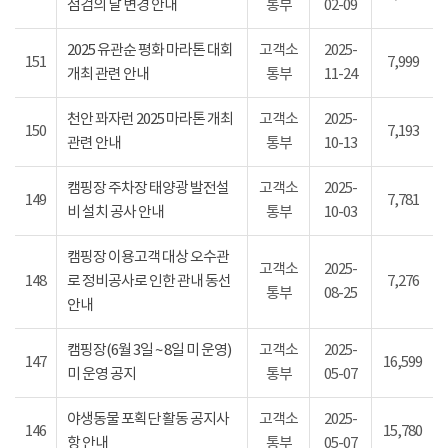
점검의 날 변경 안내
통부
02-09
2025 유관순 평화 마라톤 대회
고객소
2025-
151
7,999
개최 관련 안내
통부
11-24
천안 꽈자런 2025 마라톤 개최
고객소
2025-
150
7,193
관련 안내
통부
10-13
캠핑장 주차장 태양광 발전설
고객소
2025-
149
7,781
비 설치 공사 안내
통부
10-03
캠핑장 이용고객 대상 오수관
고객소
2025-
148
로 정비공사로 인한 관내 동선
7,276
통부
08-25
안내
캠핑장(6월 3일 ~ 8일 미 운영)
고객소
2025-
147
16,599
미 운영 공지
통부
05-07
야생동물 포획단 활동 공지사
고객소
2025-
146
15,780
항 안내
통부
05-07