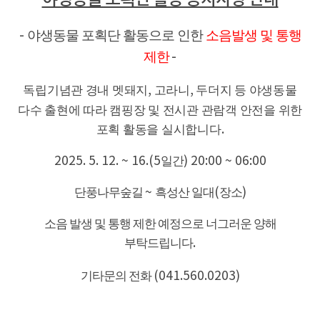
야생동물 포획단 활동으로 인한
소음발생 및 통행
-
제한
-
독립기념관 경내 멧돼지
,
고라니
,
두더지 등 야생동물
다수 출현에 따라 캠핑장 및 전시관 관람객 안전을 위한
포획 활동을 실시합니다
.
2025. 5. 12. ~ 16.(5
일간
) 20:00 ~ 06:00
단풍나무숲길
~
흑성산 일대
(
장소
)
소음 발생 및 통행 제한 예정으로 너그러운 양해
부탁드립니다
.
기타문의 전화
(041.560.0203)