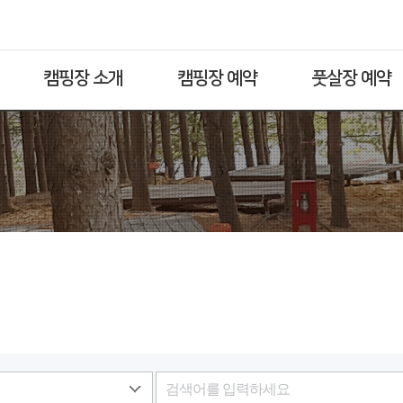
캠핑장 소개
캠핑장 예약
풋살장 예약