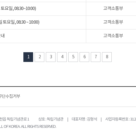
일, 08:30~10:00)
고객소통부
일, 08:30 ~ 10:00)
고객소통부
안내
고객소통부
1
2
3
4
5
6
7
8
무단수집거부
목천읍 독립기념관로 1
상호 : 독립기념관 | 대표자명 : 김형석 | 사업자등록번호 : 312-
L OF KOREA. ALL RIGHTS RESERVED.