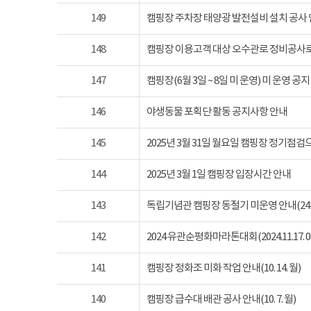
149
캠핑장 주차장 태양광 발전설비 설치 공사
148
캠핑장 이용고객 대상 오수관로 정비공사로
147
캠핑장(6월 3일 ~ 8일 미 운영) 미 운영 공지
146
야생동물 포획단 활동 공지사항 안내
145
2025년 3월 31일 월요일 캠핑장 정기점
144
2025년 3월 1일 캠핑장 입장시간 안내
143
독립기념관 캠핑장 동절기 미운영 안내(24년 1
142
2024 유관순평화마라톤대회(2024.11.17. 08
141
캠핑장 정화조 미화 작업 안내(10. 14. 월)
140
캠핑장 급수대 배관 공사 안내(10. 7. 월)