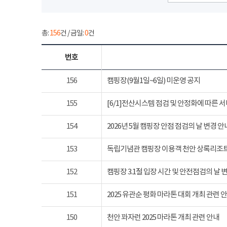
총:
156
건 / 금일:
0
건
번호
156
캠핑장(9월1일~6일) 미운영 공지
155
[6/1]전산시스템 점검 및 안정화에 따른 
154
2026년 5월 캠핑장 안점 점검의 날 변경 안
153
독립기념관 캠핑장 이용객 천안 상록리조
152
캠핑장 3.1절 입장 시간 및 안전점검의 날 
151
2025 유관순 평화 마라톤 대회 개최 관련 
150
천안 꽈자런 2025 마라톤 개최 관련 안내