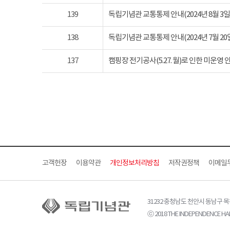
139
독립기념관 교통통제 안내(2024년 8월 3일 토요
138
독립기념관 교통통제 안내(2024년 7월 20일 토요
137
캠핑장 전기공사(5.27. 월)로 인한 미운영 
고객헌장
이용약관
개인정보처리방침
저작권정책
이메일
31232 충청남도 천안시 동남구 
ⓒ 2018 THE INDEPENDENCE HAL