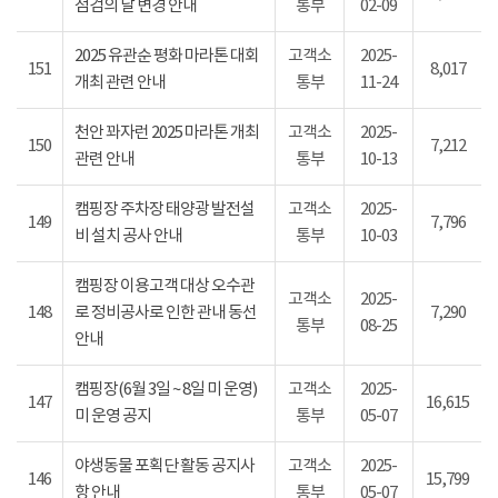
점검의 날 변경 안내
통부
02-09
2025 유관순 평화 마라톤 대회
고객소
2025-
151
8,017
개최 관련 안내
통부
11-24
천안 꽈자런 2025 마라톤 개최
고객소
2025-
150
7,212
관련 안내
통부
10-13
캠핑장 주차장 태양광 발전설
고객소
2025-
149
7,796
비 설치 공사 안내
통부
10-03
캠핑장 이용고객 대상 오수관
고객소
2025-
148
로 정비공사로 인한 관내 동선
7,290
통부
08-25
안내
캠핑장(6월 3일 ~ 8일 미 운영)
고객소
2025-
147
16,615
미 운영 공지
통부
05-07
야생동물 포획단 활동 공지사
고객소
2025-
146
15,799
항 안내
통부
05-07