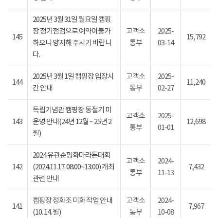
2025년 3월 31일 월요일 캠핑
장 정기점검으로 예약이불가
고객소
2025-
145
15,792
하오니 양지해 주시기 바랍니
통부
03-14
다.
2025년 3월 1일 캠핑장 입장시
고객소
2025-
144
11,240
간 안내
통부
02-27
독립기념관 캠핑장 동절기 미
고객소
2025-
143
운영 안내(24년 12월 ~ 25년 2
12,698
통부
01-01
월)
2024 유관순평화마라톤대회
고객소
2024-
142
(2024.11.17. 08:00~13:00) 개최
7,432
통부
11-13
관련 안내
캠핑장 정화조 미화 작업 안내
고객소
2024-
141
7,967
(10. 14. 월)
통부
10-08