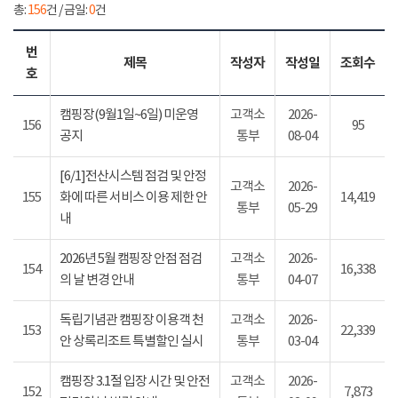
총:
156
건 / 금일:
0
건
번
제목
작성자
작성일
조회수
호
캠핑장(9월1일~6일) 미운영
고객소
2026-
156
95
공지
통부
08-04
[6/1]전산시스템 점검 및 안정
고객소
2026-
155
화에 따른 서비스 이용 제한 안
14,419
통부
05-29
내
2026년 5월 캠핑장 안점 점검
고객소
2026-
154
16,338
의 날 변경 안내
통부
04-07
독립기념관 캠핑장 이용객 천
고객소
2026-
153
22,339
안 상록리조트 특별할인 실시
통부
03-04
캠핑장 3.1절 입장 시간 및 안전
고객소
2026-
152
7,873