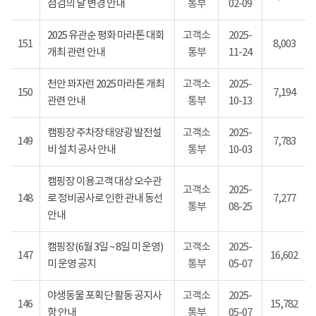
점검의 날 변경 안내
통부
02-09
2025 유관순 평화 마라톤 대회
고객소
2025-
151
8,003
개최 관련 안내
통부
11-24
천안 꽈자런 2025 마라톤 개최
고객소
2025-
150
7,194
관련 안내
통부
10-13
캠핑장 주차장 태양광 발전설
고객소
2025-
149
7,783
비 설치 공사 안내
통부
10-03
캠핑장 이용고객 대상 오수관
고객소
2025-
148
로 정비공사로 인한 관내 동선
7,277
통부
08-25
안내
캠핑장(6월 3일 ~ 8일 미 운영)
고객소
2025-
147
16,602
미 운영 공지
통부
05-07
야생동물 포획단 활동 공지사
고객소
2025-
146
15,782
항 안내
통부
05-07