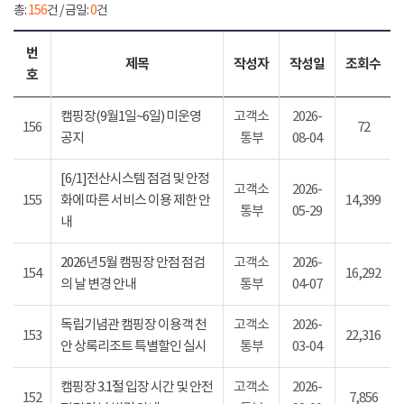
총:
156
건 / 금일:
0
건
번
제목
작성자
작성일
조회수
호
캠핑장(9월1일~6일) 미운영
고객소
2026-
156
72
공지
통부
08-04
[6/1]전산시스템 점검 및 안정
고객소
2026-
155
화에 따른 서비스 이용 제한 안
14,399
통부
05-29
내
2026년 5월 캠핑장 안점 점검
고객소
2026-
154
16,292
의 날 변경 안내
통부
04-07
독립기념관 캠핑장 이용객 천
고객소
2026-
153
22,316
안 상록리조트 특별할인 실시
통부
03-04
캠핑장 3.1절 입장 시간 및 안전
고객소
2026-
152
7,856