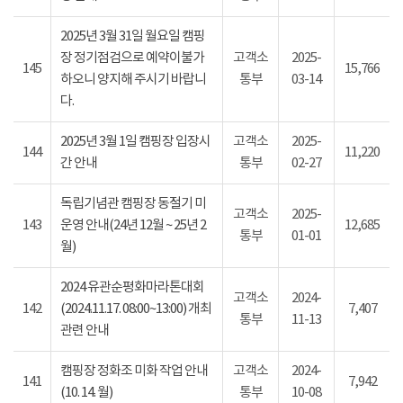
2025년 3월 31일 월요일 캠핑
장 정기점검으로 예약이불가
고객소
2025-
145
15,766
하오니 양지해 주시기 바랍니
통부
03-14
다.
2025년 3월 1일 캠핑장 입장시
고객소
2025-
144
11,220
간 안내
통부
02-27
독립기념관 캠핑장 동절기 미
고객소
2025-
143
운영 안내(24년 12월 ~ 25년 2
12,685
통부
01-01
월)
2024 유관순평화마라톤대회
고객소
2024-
142
(2024.11.17. 08:00~13:00) 개최
7,407
통부
11-13
관련 안내
캠핑장 정화조 미화 작업 안내
고객소
2024-
141
7,942
(10. 14. 월)
통부
10-08