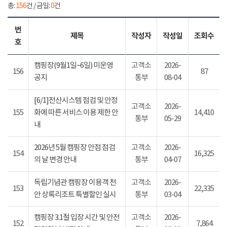
총:
156
건 / 금일:
0
건
번
제목
작성자
작성일
조회수
호
캠핑장(9월1일~6일) 미운영
고객소
2026-
156
87
공지
통부
08-04
[6/1]전산시스템 점검 및 안정
고객소
2026-
155
화에 따른 서비스 이용 제한 안
14,410
통부
05-29
내
2026년 5월 캠핑장 안점 점검
고객소
2026-
154
16,325
의 날 변경 안내
통부
04-07
독립기념관 캠핑장 이용객 천
고객소
2026-
153
22,335
안 상록리조트 특별할인 실시
통부
03-04
캠핑장 3.1절 입장 시간 및 안전
고객소
2026-
152
7,864