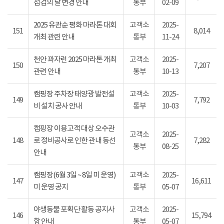
점검의 날 변경 안내
통부
02-09
2025 유관순 평화 마라톤 대회
고객소
2025-
151
8,014
개최 관련 안내
통부
11-24
천안 꽈자런 2025 마라톤 개최
고객소
2025-
150
7,207
관련 안내
통부
10-13
캠핑장 주차장 태양광 발전설
고객소
2025-
149
7,792
비 설치 공사 안내
통부
10-03
캠핑장 이용고객 대상 오수관
고객소
2025-
148
로 정비공사로 인한 관내 동선
7,282
통부
08-25
안내
캠핑장(6월 3일 ~ 8일 미 운영)
고객소
2025-
147
16,611
미 운영 공지
통부
05-07
야생동물 포획단 활동 공지사
고객소
2025-
146
15,794
항 안내
통부
05-07