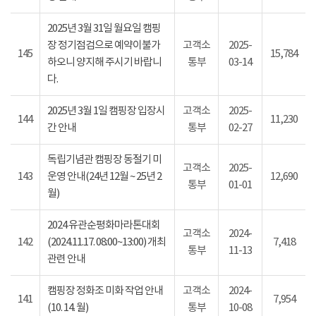
2025년 3월 31일 월요일 캠핑
장 정기점검으로 예약이불가
고객소
2025-
145
15,784
하오니 양지해 주시기 바랍니
통부
03-14
다.
2025년 3월 1일 캠핑장 입장시
고객소
2025-
144
11,230
간 안내
통부
02-27
독립기념관 캠핑장 동절기 미
고객소
2025-
143
운영 안내(24년 12월 ~ 25년 2
12,690
통부
01-01
월)
2024 유관순평화마라톤대회
고객소
2024-
142
(2024.11.17. 08:00~13:00) 개최
7,418
통부
11-13
관련 안내
캠핑장 정화조 미화 작업 안내
고객소
2024-
141
7,954
(10. 14. 월)
통부
10-08