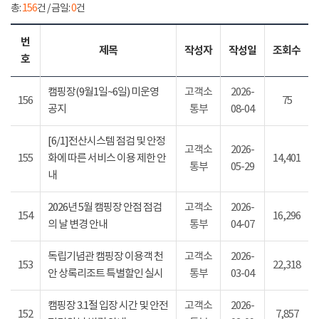
총:
156
건 / 금일:
0
건
번
제목
작성자
작성일
조회수
호
캠핑장(9월1일~6일) 미운영
고객소
2026-
156
75
공지
통부
08-04
[6/1]전산시스템 점검 및 안정
고객소
2026-
155
화에 따른 서비스 이용 제한 안
14,401
통부
05-29
내
2026년 5월 캠핑장 안점 점검
고객소
2026-
154
16,296
의 날 변경 안내
통부
04-07
독립기념관 캠핑장 이용객 천
고객소
2026-
153
22,318
안 상록리조트 특별할인 실시
통부
03-04
캠핑장 3.1절 입장 시간 및 안전
고객소
2026-
152
7,857