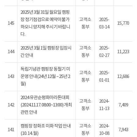
2025년 3월 31일 월요일 캠핑
장 정기점검으로 예약이불가
고객소
2025-
145
15,770
하오니 양지해 주시기 바랍니
통부
03-14
다.
2025년 3월 1일 캠핑장 입장시
고객소
2025-
144
11,223
간 안내
통부
02-27
독립기념관 캠핑장 동절기 미
고객소
2025-
143
운영 안내(24년 12월 ~ 25년 2
12,686
통부
01-01
월)
2024 유관순평화마라톤대회
고객소
2024-
142
(2024.11.17. 08:00~13:00) 개최
7,409
통부
11-13
관련 안내
캠핑장 정화조 미화 작업 안내
고객소
2024-
141
7,943
(10. 14. 월)
통부
10-08