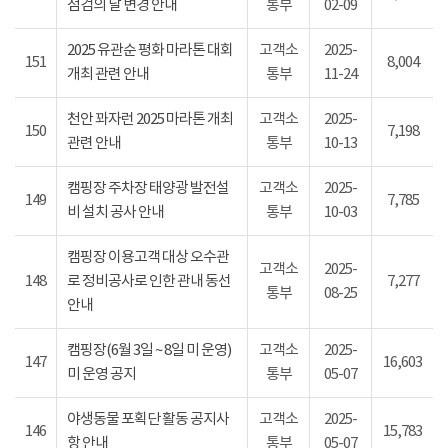
점검의 날 변경 안내
통부
02-09
2025 유관순 평화 마라톤 대회
고객소
2025-
151
8,004
개최 관련 안내
통부
11-24
천안 꽈자런 2025 마라톤 개최
고객소
2025-
150
7,198
관련 안내
통부
10-13
캠핑장 주차장 태양광 발전설
고객소
2025-
149
7,785
비 설치 공사 안내
통부
10-03
캠핑장 이용고객 대상 오수관
고객소
2025-
148
로 정비공사로 인한 관내 동선
7,277
통부
08-25
안내
캠핑장(6월 3일 ~ 8일 미 운영)
고객소
2025-
147
16,603
미 운영 공지
통부
05-07
야생동물 포획단 활동 공지사
고객소
2025-
146
15,783
항 안내
통부
05-07