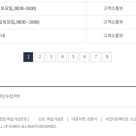
일, 08:30~10:00)
고객소통부
일, 08:30 ~ 10:00)
고객소통부
안내
고객소통부
1
2
3
4
5
6
7
8
무단수집거부
목천읍 독립기념관로 1
상호 : 독립기념관 | 대표자명 : 김형석 | 사업자등록번호 : 312-
L OF KOREA. ALL RIGHTS RESERVED.