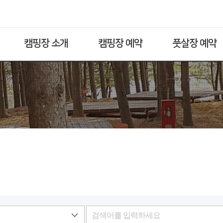
캠핑장 소개
캠핑장 예약
풋살장 예약