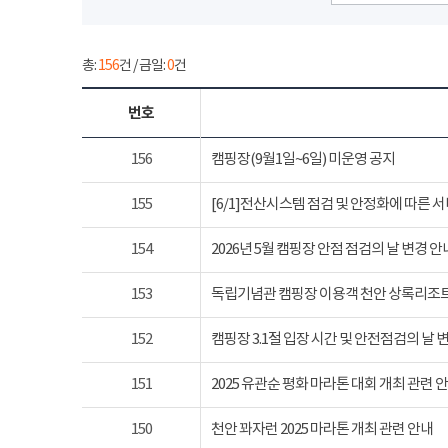
총:
156
건 / 금일:
0
건
번호
156
캠핑장(9월1일~6일) 미운영 공지
155
[6/1]전산시스템 점검 및 안정화에 따른 
154
2026년 5월 캠핑장 안점 점검의 날 변경 안
153
독립기념관 캠핑장 이용객 천안 상록리조
152
캠핑장 3.1절 입장 시간 및 안전점검의 날 
151
2025 유관순 평화 마라톤 대회 개최 관련 
150
천안 꽈자런 2025 마라톤 개최 관련 안내