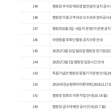
149
캠핑장 주차장 태양광 발전설비 설치 공사
148
캠핑장 이용고객 대상 오수관로 정비공사로
147
캠핑장(6월 3일 ~ 8일 미 운영) 미 운영 공지
146
야생동물 포획단 활동 공지사항 안내
145
2025년 3월 31일 월요일 캠핑장 정기점
144
2025년 3월 1일 캠핑장 입장시간 안내
143
독립기념관 캠핑장 동절기 미운영 안내(24년 1
142
2024 유관순평화마라톤대회(2024.11.17. 08
141
캠핑장 정화조 미화 작업 안내(10. 14. 월)
140
캠핑장 급수대 배관 공사 안내(10. 7. 월)