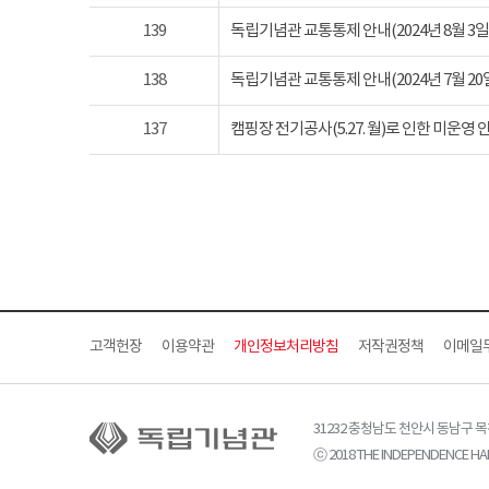
139
독립기념관 교통통제 안내(2024년 8월 3일 토요
138
독립기념관 교통통제 안내(2024년 7월 20일 토요
137
캠핑장 전기공사(5.27. 월)로 인한 미운영 
고객헌장
이용약관
개인정보처리방침
저작권정책
이메일
31232 충청남도 천안시 동남구 
ⓒ 2018 THE INDEPENDENCE HAL