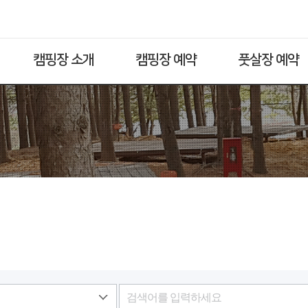
캠핑장 소개
캠핑장 예약
풋살장 예약