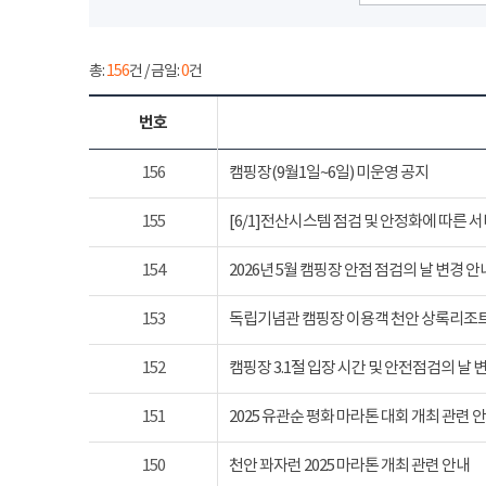
총:
156
건 / 금일:
0
건
번호
156
캠핑장(9월1일~6일) 미운영 공지
155
[6/1]전산시스템 점검 및 안정화에 따른 
154
2026년 5월 캠핑장 안점 점검의 날 변경 안
153
독립기념관 캠핑장 이용객 천안 상록리조
152
캠핑장 3.1절 입장 시간 및 안전점검의 날 
151
2025 유관순 평화 마라톤 대회 개최 관련 
150
천안 꽈자런 2025 마라톤 개최 관련 안내