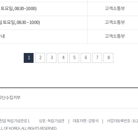
일, 08:30~10:00)
고객소통부
일, 08:30 ~ 10:00)
고객소통부
안내
고객소통부
1
2
3
4
5
6
7
8
무단수집거부
목천읍 독립기념관로 1
상호 : 독립기념관 | 대표자명 : 김형석 | 사업자등록번호 : 312-
L OF KOREA. ALL RIGHTS RESERVED.