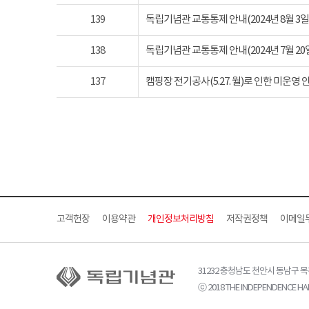
139
독립기념관 교통통제 안내(2024년 8월 3일 토요
138
독립기념관 교통통제 안내(2024년 7월 20일 토요
137
캠핑장 전기공사(5.27. 월)로 인한 미운영 
고객헌장
이용약관
개인정보처리방침
저작권정책
이메일
31232 충청남도 천안시 동남구 
ⓒ 2018 THE INDEPENDENCE HAL