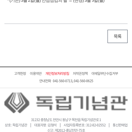
· (기존) 3월 2일(월) 안점점검의 날 → (변경) 3월 9일(월)
목록
고객헌장
이용약관
개인정보처리방침
저작권정책
이메일무단수집거부
안내전화 041-560-0713, 041-560-0625
31232 충청남도 천안시 동남구 목천읍 독립기념관로 1
상호 : 독립기념관 | 대표자명 : 김형석 | 사업자등록번호 : 312-82-02552 | 통신판매업
신고 : 제2012-충남천안-75호