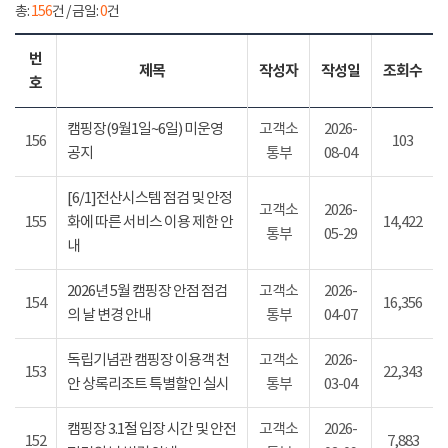
총:
156
건 / 금일:
0
건
번
제목
작성자
작성일
조회수
호
캠핑장(9월1일~6일) 미운영
고객소
2026-
156
103
공지
통부
08-04
[6/1]전산시스템 점검 및 안정
고객소
2026-
155
화에 따른 서비스 이용 제한 안
14,422
통부
05-29
내
2026년 5월 캠핑장 안점 점검
고객소
2026-
154
16,356
의 날 변경 안내
통부
04-07
독립기념관 캠핑장 이용객 천
고객소
2026-
153
22,343
안 상록리조트 특별할인 실시
통부
03-04
캠핑장 3.1절 입장 시간 및 안전
고객소
2026-
152
7,883