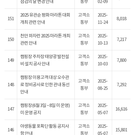
점검의 날 변경 안내
통부
02-09
2025 유관순 평화 마라톤 대회
고객소
2025-
151
8,018
개최 관련 안내
통부
11-24
천안 꽈자런 2025 마라톤 개최
고객소
2025-
150
7,217
관련 안내
통부
10-13
캠핑장 주차장 태양광 발전설
고객소
2025-
149
7,800
비 설치 공사 안내
통부
10-03
캠핑장 이용고객 대상 오수관
고객소
2025-
148
로 정비공사로 인한 관내 동선
7,292
통부
08-25
안내
캠핑장(6월 3일 ~ 8일 미 운영)
고객소
2025-
147
16,616
미 운영 공지
통부
05-07
야생동물 포획단 활동 공지사
고객소
2025-
146
15,801
항 안내
통부
05-07