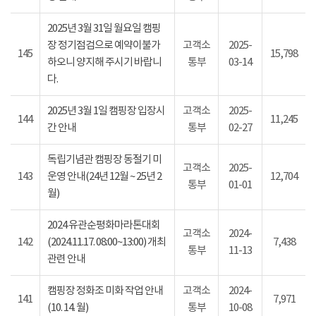
2025년 3월 31일 월요일 캠핑
장 정기점검으로 예약이불가
고객소
2025-
145
15,798
하오니 양지해 주시기 바랍니
통부
03-14
다.
2025년 3월 1일 캠핑장 입장시
고객소
2025-
144
11,245
간 안내
통부
02-27
독립기념관 캠핑장 동절기 미
고객소
2025-
143
운영 안내(24년 12월 ~ 25년 2
12,704
통부
01-01
월)
2024 유관순평화마라톤대회
고객소
2024-
142
(2024.11.17. 08:00~13:00) 개최
7,438
통부
11-13
관련 안내
캠핑장 정화조 미화 작업 안내
고객소
2024-
141
7,971
(10. 14. 월)
통부
10-08