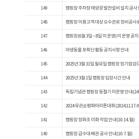
149
캠핑장 주차장 태양광 발전설비 설치 공사
148
캠핑장 이용고객 대상 오수관로 정비공사로
147
캠핑장(6월 3일 ~ 8일 미 운영) 미 운영 공지
146
야생동물 포획단 활동 공지사항 안내
145
2025년 3월 31일 월요일 캠핑장 정기점
144
2025년 3월 1일 캠핑장 입장시간 안내
143
독립기념관 캠핑장 동절기 미운영 안내(24년 1
142
2024 유관순평화마라톤대회(2024.11.17. 08
141
캠핑장 정화조 미화 작업 안내(10. 14. 월)
140
캠핑장 급수대 배관 공사 안내(10. 7. 월)