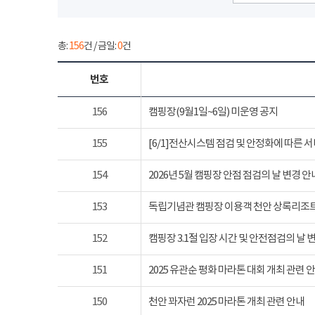
총:
156
건 / 금일:
0
건
번호
156
캠핑장(9월1일~6일) 미운영 공지
155
[6/1]전산시스템 점검 및 안정화에 따른 
154
2026년 5월 캠핑장 안점 점검의 날 변경 안
153
독립기념관 캠핑장 이용객 천안 상록리조
152
캠핑장 3.1절 입장 시간 및 안전점검의 날 
151
2025 유관순 평화 마라톤 대회 개최 관련 
150
천안 꽈자런 2025 마라톤 개최 관련 안내