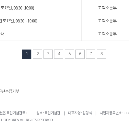
일, 08:30~10:00)
고객소통부
일, 08:30 ~ 10:00)
고객소통부
안내
고객소통부
1
2
3
4
5
6
7
8
무단수집거부
목천읍 독립기념관로 1
상호 : 독립기념관 | 대표자명 : 김형석 | 사업자등록번호 : 312-
L OF KOREA. ALL RIGHTS RESERVED.