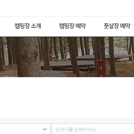
캠핑장 소개
캠핑장 예약
풋살장 예약