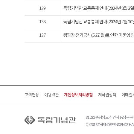
139
독립기념관 교통통제 안내(2024년 8월 3일 토요
138
독립기념관 교통통제 안내(2024년 7월 20일 토요
137
캠핑장 전기공사(5.27. 월)로 인한 미운영 
고객헌장
이용약관
개인정보처리방침
저작권정책
이메일
31232 충청남도 천안시 동남구 
ⓒ 2018 THE INDEPENDENCE HAL