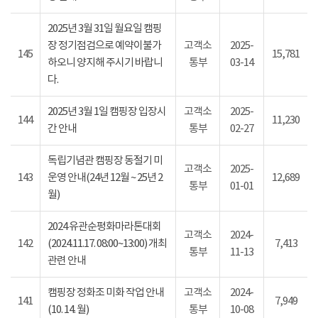
2025년 3월 31일 월요일 캠핑
장 정기점검으로 예약이불가
고객소
2025-
145
15,781
하오니 양지해 주시기 바랍니
통부
03-14
다.
2025년 3월 1일 캠핑장 입장시
고객소
2025-
144
11,230
간 안내
통부
02-27
독립기념관 캠핑장 동절기 미
고객소
2025-
143
운영 안내(24년 12월 ~ 25년 2
12,689
통부
01-01
월)
2024 유관순평화마라톤대회
고객소
2024-
142
(2024.11.17. 08:00~13:00) 개최
7,413
통부
11-13
관련 안내
캠핑장 정화조 미화 작업 안내
고객소
2024-
141
7,949
(10. 14. 월)
통부
10-08