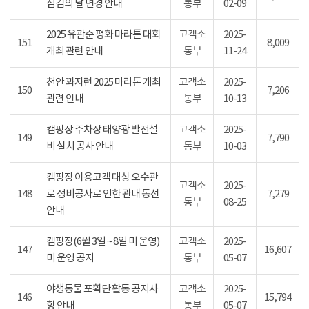
점검의 날 변경 안내
통부
02-09
2025 유관순 평화 마라톤 대회
고객소
2025-
151
8,009
개최 관련 안내
통부
11-24
천안 꽈자런 2025 마라톤 개최
고객소
2025-
150
7,206
관련 안내
통부
10-13
캠핑장 주차장 태양광 발전설
고객소
2025-
149
7,790
비 설치 공사 안내
통부
10-03
캠핑장 이용고객 대상 오수관
고객소
2025-
148
로 정비공사로 인한 관내 동선
7,279
통부
08-25
안내
캠핑장(6월 3일 ~ 8일 미 운영)
고객소
2025-
147
16,607
미 운영 공지
통부
05-07
야생동물 포획단 활동 공지사
고객소
2025-
146
15,794
항 안내
통부
05-07