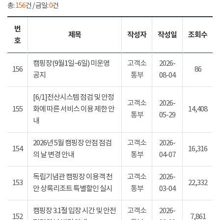
총:
156
건 / 금일:
0
건
번
제목
작성자
작성일
조회수
호
캠핑장(9월1일~6일) 미운영
고객소
2026-
156
86
공지
통부
08-04
[6/1]전산시스템 점검 및 안정
고객소
2026-
155
화에 따른 서비스 이용 제한 안
14,408
통부
05-29
내
2026년 5월 캠핑장 안점 점검
고객소
2026-
154
16,316
의 날 변경 안내
통부
04-07
독립기념관 캠핑장 이용객 천
고객소
2026-
153
22,332
안 상록리조트 특별할인 실시
통부
03-04
캠핑장 3.1절 입장 시간 및 안전
고객소
2026-
152
7,861