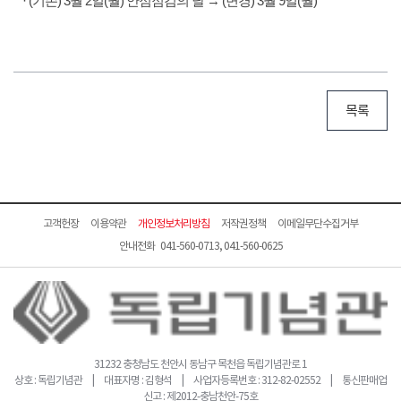
· (기존) 3월 2일(월) 안점점검의 날 → (변경) 3월 9일(월)
목록
고객헌장
이용약관
개인정보처리방침
저작권정책
이메일무단수집거부
안내전화 041-560-0713, 041-560-0625
31232 충청남도 천안시 동남구 목천읍 독립기념관로 1
상호 : 독립기념관 | 대표자명 : 김형석 | 사업자등록번호 : 312-82-02552 | 통신판매업
신고 : 제2012-충남천안-75호