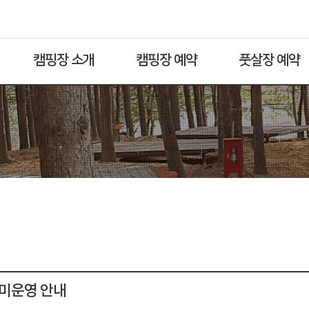
캠핑장 소개
캠핑장 예약
풋살장 예약
장 미운영 안내