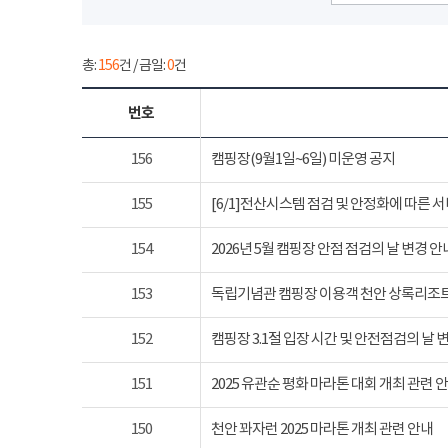
총:
156
건 / 금일:
0
건
번호
156
캠핑장(9월1일~6일) 미운영 공지
155
[6/1]전산시스템 점검 및 안정화에 따른 
154
2026년 5월 캠핑장 안점 점검의 날 변경 안
153
독립기념관 캠핑장 이용객 천안 상록리조
152
캠핑장 3.1절 입장 시간 및 안전점검의 날 
151
2025 유관순 평화 마라톤 대회 개최 관련 
150
천안 꽈자런 2025 마라톤 개최 관련 안내