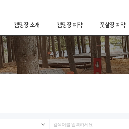
캠핑장 소개
캠핑장 예약
풋살장 예약