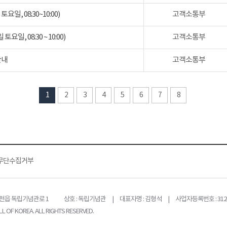
일, 08:30~10:00)
고객소통부
일, 08:30 ~ 10:00)
고객소통부
안내
고객소통부
1
2
3
4
5
6
7
8
무단수집거부
목천읍 독립기념관로 1
상호 : 독립기념관 | 대표자명 : 김형석 | 사업자등록번호 : 312-
L OF KOREA. ALL RIGHTS RESERVED.