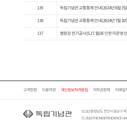
139
독립기념관 교통통제 안내(2024년 8월 3일 토요
138
독립기념관 교통통제 안내(2024년 7월 20일 토요
137
캠핑장 전기공사(5.27. 월)로 인한 미운영 
고객헌장
이용약관
개인정보처리방침
저작권정책
이메일
31232 충청남도 천안시 동남구 
ⓒ 2018 THE INDEPENDENCE HAL