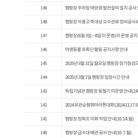
149
캠핑장 주차장 태양광 발전설비 설치 공사
148
캠핑장 이용고객 대상 오수관로 정비공사로
147
캠핑장(6월 3일 ~ 8일 미 운영) 미 운영 공지
146
야생동물 포획단 활동 공지사항 안내
145
2025년 3월 31일 월요일 캠핑장 정기점
144
2025년 3월 1일 캠핑장 입장시간 안내
143
독립기념관 캠핑장 동절기 미운영 안내(24년 1
142
2024 유관순평화마라톤대회(2024.11.17. 08
141
캠핑장 정화조 미화 작업 안내(10. 14. 월)
140
캠핑장 급수대 배관 공사 안내(10. 7. 월)