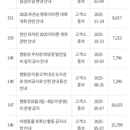
점검의 날 변경 안내
통부
02-09
2025 유관순 평화 마라톤 대회
고객소
2025-
151
8,017
개최 관련 안내
통부
11-24
천안 꽈자런 2025 마라톤 개최
고객소
2025-
150
7,212
관련 안내
통부
10-13
캠핑장 주차장 태양광 발전설
고객소
2025-
149
7,796
비 설치 공사 안내
통부
10-03
캠핑장 이용고객 대상 오수관
고객소
2025-
148
로 정비공사로 인한 관내 동선
7,290
통부
08-25
안내
캠핑장(6월 3일 ~ 8일 미 운영)
고객소
2025-
147
16,615
미 운영 공지
통부
05-07
야생동물 포획단 활동 공지사
고객소
2025-
146
15,799
항 안내
통부
05-07