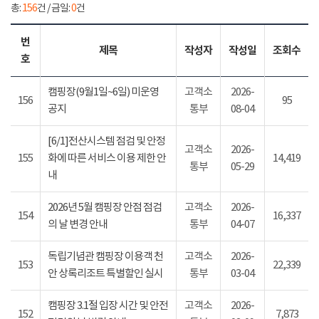
총:
156
건 / 금일:
0
건
번
제목
작성자
작성일
조회수
호
캠핑장(9월1일~6일) 미운영
고객소
2026-
156
95
공지
통부
08-04
[6/1]전산시스템 점검 및 안정
고객소
2026-
155
화에 따른 서비스 이용 제한 안
14,419
통부
05-29
내
2026년 5월 캠핑장 안점 점검
고객소
2026-
154
16,337
의 날 변경 안내
통부
04-07
독립기념관 캠핑장 이용객 천
고객소
2026-
153
22,339
안 상록리조트 특별할인 실시
통부
03-04
캠핑장 3.1절 입장 시간 및 안전
고객소
2026-
152
7,873