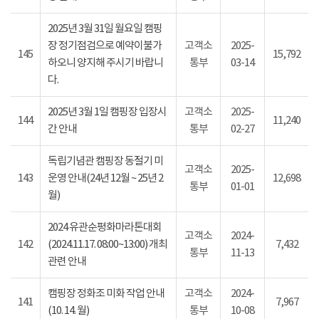
2025년 3월 31일 월요일 캠핑
장 정기점검으로 예약이불가
고객소
2025-
145
15,792
하오니 양지해 주시기 바랍니
통부
03-14
다.
2025년 3월 1일 캠핑장 입장시
고객소
2025-
144
11,240
간 안내
통부
02-27
독립기념관 캠핑장 동절기 미
고객소
2025-
143
운영 안내(24년 12월 ~ 25년 2
12,698
통부
01-01
월)
2024 유관순평화마라톤대회
고객소
2024-
142
(2024.11.17. 08:00~13:00) 개최
7,432
통부
11-13
관련 안내
캠핑장 정화조 미화 작업 안내
고객소
2024-
141
7,967
(10. 14. 월)
통부
10-08