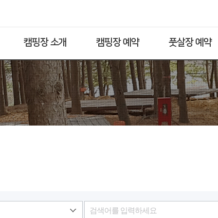
캠핑장 소개
캠핑장 예약
풋살장 예약