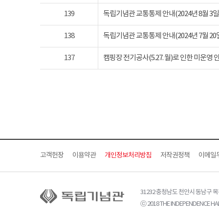
139
독립기념관 교통통제 안내(2024년 8월 3일 토요
138
독립기념관 교통통제 안내(2024년 7월 20일 토요
137
캠핑장 전기공사(5.27. 월)로 인한 미운영 
고객헌장
이용약관
개인정보처리방침
저작권정책
이메일
31232 충청남도 천안시 동남구 
ⓒ 2018 THE INDEPENDENCE HAL