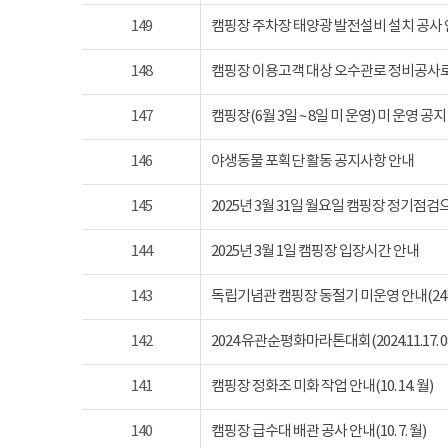
149
캠핑장 주차장 태양광 발전설비 설치 공사
148
캠핑장 이용고객 대상 오수관로 정비공사로
147
캠핑장(6월 3일 ~ 8일 미 운영) 미 운영 공지
146
야생동물 포획단 활동 공지사항 안내
145
2025년 3월 31일 월요일 캠핑장 정기점
144
2025년 3월 1일 캠핑장 입장시간 안내
143
독립기념관 캠핑장 동절기 미운영 안내(24년 1
142
2024 유관순평화마라톤대회(2024.11.17. 08
141
캠핑장 정화조 미화 작업 안내(10. 14. 월)
140
캠핑장 급수대 배관 공사 안내(10. 7. 월)