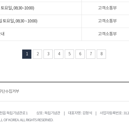
일, 08:30~10:00)
고객소통부
일, 08:30 ~ 10:00)
고객소통부
안내
고객소통부
1
2
3
4
5
6
7
8
무단수집거부
목천읍 독립기념관로 1
상호 : 독립기념관 | 대표자명 : 김형석 | 사업자등록번호 : 312-
L OF KOREA. ALL RIGHTS RESERVED.