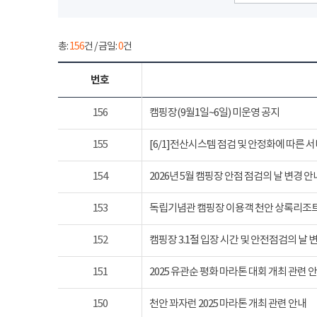
총:
156
건 / 금일:
0
건
번호
156
캠핑장(9월1일~6일) 미운영 공지
155
[6/1]전산시스템 점검 및 안정화에 따른 
154
2026년 5월 캠핑장 안점 점검의 날 변경 안
153
독립기념관 캠핑장 이용객 천안 상록리조
152
캠핑장 3.1절 입장 시간 및 안전점검의 날 
151
2025 유관순 평화 마라톤 대회 개최 관련 
150
천안 꽈자런 2025 마라톤 개최 관련 안내