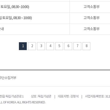
일, 08:30~10:00)
고객소통부
일, 08:30 ~ 10:00)
고객소통부
안내
고객소통부
1
2
3
4
5
6
7
8
무단수집거부
목천읍 독립기념관로 1
상호 : 독립기념관 | 대표자명 : 김형석 | 사업자등록번호 : 312-
L OF KOREA. ALL RIGHTS RESERVED.