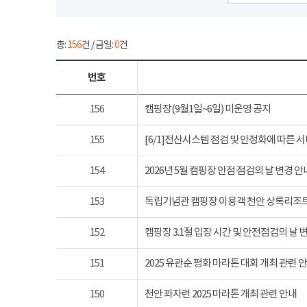
총:
156
건 / 금일:
0
건
번호
156
캠핑장(9월1일~6일) 미운영 공지
155
[6/1]전산시스템 점검 및 안정화에 따른 
154
2026년 5월 캠핑장 안점 점검의 날 변경 안
153
독립기념관 캠핑장 이용객 천안 상록리조
152
캠핑장 3.1절 입장 시간 및 안전점검의 날 
151
2025 유관순 평화 마라톤 대회 개최 관련 
150
천안 꽈자런 2025 마라톤 개최 관련 안내