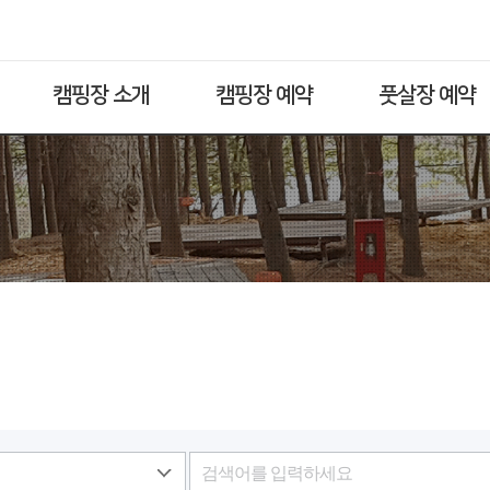
캠핑장 소개
캠핑장 예약
풋살장 예약