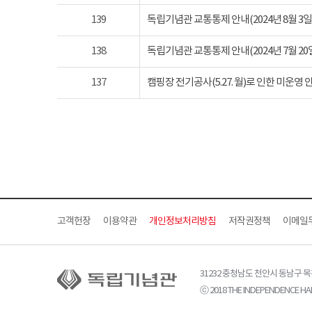
139
독립기념관 교통통제 안내(2024년 8월 3일 토요
138
독립기념관 교통통제 안내(2024년 7월 20일 토요
137
캠핑장 전기공사(5.27. 월)로 인한 미운영 
고객헌장
이용약관
개인정보처리방침
저작권정책
이메일
31232 충청남도 천안시 동남구 
ⓒ 2018 THE INDEPENDENCE HAL