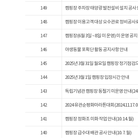
149
캠핑장 주차장 태양광 발전설비 설치 공사
148
캠핑장 이용고객 대상 오수관로 정비공사로
147
캠핑장(6월 3일 ~ 8일 미 운영) 미 운영 공지
146
야생동물 포획단 활동 공지사항 안내
145
2025년 3월 31일 월요일 캠핑장 정기점
144
2025년 3월 1일 캠핑장 입장시간 안내
143
독립기념관 캠핑장 동절기 미운영 안내(24년 1
142
2024 유관순평화마라톤대회(2024.11.17. 08
141
캠핑장 정화조 미화 작업 안내(10. 14. 월)
140
캠핑장 급수대 배관 공사 안내(10. 7. 월)