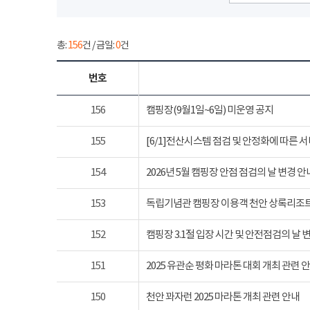
총:
156
건 / 금일:
0
건
번호
156
캠핑장(9월1일~6일) 미운영 공지
155
[6/1]전산시스템 점검 및 안정화에 따른 
154
2026년 5월 캠핑장 안점 점검의 날 변경 안
153
독립기념관 캠핑장 이용객 천안 상록리조
152
캠핑장 3.1절 입장 시간 및 안전점검의 날 
151
2025 유관순 평화 마라톤 대회 개최 관련 
150
천안 꽈자런 2025 마라톤 개최 관련 안내