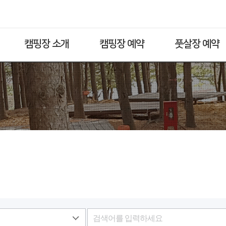
캠핑장 소개
캠핑장 예약
풋살장 예약