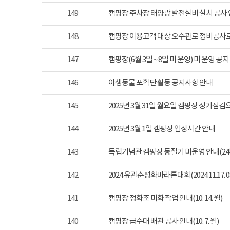
149
캠핑장 주차장 태양광 발전설비 설치 공사
148
캠핑장 이용고객 대상 오수관로 정비공사로
147
캠핑장(6월 3일 ~ 8일 미 운영) 미 운영 공지
146
야생동물 포획단 활동 공지사항 안내
145
2025년 3월 31일 월요일 캠핑장 정기점
144
2025년 3월 1일 캠핑장 입장시간 안내
143
독립기념관 캠핑장 동절기 미운영 안내(24년 1
142
2024 유관순평화마라톤대회(2024.11.17. 08
141
캠핑장 정화조 미화 작업 안내(10. 14. 월)
140
캠핑장 급수대 배관 공사 안내(10. 7. 월)