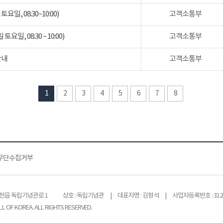
일, 08:30~10:00)
고객소통부
일, 08:30 ~ 10:00)
고객소통부
안내
고객소통부
1
2
3
4
5
6
7
8
무단수집거부
목천읍 독립기념관로 1
상호 : 독립기념관 | 대표자명 : 김형석 | 사업자등록번호 : 312-
L OF KOREA. ALL RIGHTS RESERVED.