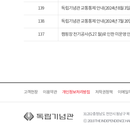
139
독립기념관 교통통제 안내(2024년 8월 3일 토요
138
독립기념관 교통통제 안내(2024년 7월 20일 토요
137
캠핑장 전기공사(5.27. 월)로 인한 미운영 
고객헌장
이용약관
개인정보처리방침
저작권정책
이메일
31232 충청남도 천안시 동남구 
ⓒ 2018 THE INDEPENDENCE HAL