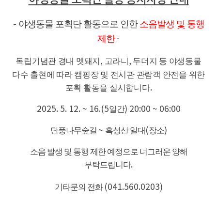
야생동물 포획단 활동으로 인한
소음발생 및 통행
-
제한
-
독립기념관 경내 멧돼지
,
고라니
,
두더지 등 야생동물
다수 출현에 따라 캠핑장 및 전시관 관람객 안전을 위한
포획 활동을 실시합니다
.
2025. 5. 12. ~ 16.(5
일간
) 20:00 ~ 06:00
단풍나무숲길
~
흑성산 일대
(
장소
)
소음 발생 및 통행 제한 예정으로 너그러운 양해
부탁드립니다
.
기타문의 전화
(041.560.0203)