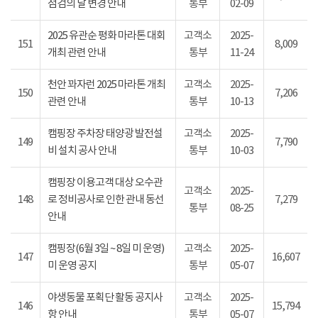
점검의 날 변경 안내
통부
02-09
2025 유관순 평화 마라톤 대회
고객소
2025-
151
8,009
개최 관련 안내
통부
11-24
천안 꽈자런 2025 마라톤 개최
고객소
2025-
150
7,206
관련 안내
통부
10-13
캠핑장 주차장 태양광 발전설
고객소
2025-
149
7,790
비 설치 공사 안내
통부
10-03
캠핑장 이용고객 대상 오수관
고객소
2025-
148
로 정비공사로 인한 관내 동선
7,279
통부
08-25
안내
캠핑장(6월 3일 ~ 8일 미 운영)
고객소
2025-
147
16,607
미 운영 공지
통부
05-07
야생동물 포획단 활동 공지사
고객소
2025-
146
15,794
항 안내
통부
05-07