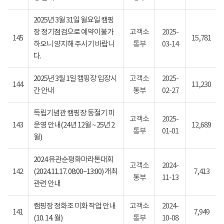
2025년 3월 31일 월요일 캠핑
장 정기점검으로 예약이불가
고객소
2025-
145
15,781
하오니 양지해 주시기 바랍니
통부
03-14
다.
2025년 3월 1일 캠핑장 입장시
고객소
2025-
144
11,230
간 안내
통부
02-27
독립기념관 캠핑장 동절기 미
고객소
2025-
143
운영 안내(24년 12월 ~ 25년 2
12,689
통부
01-01
월)
2024 유관순평화마라톤대회
고객소
2024-
142
(2024.11.17. 08:00~13:00) 개최
7,413
통부
11-13
관련 안내
캠핑장 정화조 미화 작업 안내
고객소
2024-
141
7,949
(10. 14. 월)
통부
10-08