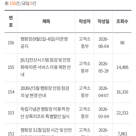
총:
156
건 / 금일:
0
건
번
제목
작성자
작성일
조회수
호
캠핑장(9월1일~6일) 미운영
고객소
2026-
156
86
공지
통부
08-04
[6/1]전산시스템 점검 및 안정
고객소
2026-
155
화에 따른 서비스 이용 제한 안
14,408
통부
05-29
내
2026년 5월 캠핑장 안점 점검
고객소
2026-
154
16,316
의 날 변경 안내
통부
04-07
독립기념관 캠핑장 이용객 천
고객소
2026-
153
22,332
안 상록리조트 특별할인 실시
통부
03-04
캠핑장 3.1절 입장 시간 및 안전
고객소
2026-
152
7,861