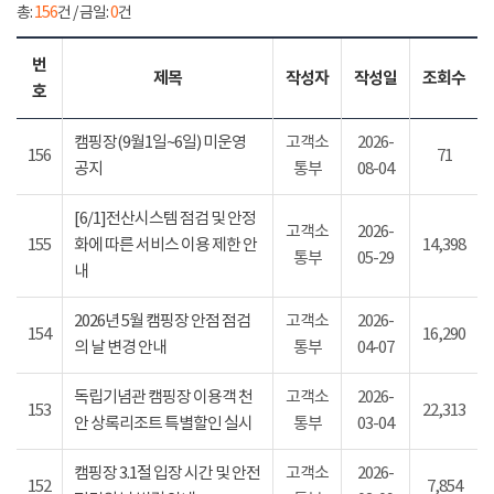
총:
156
건 / 금일:
0
건
번
제목
작성자
작성일
조회수
호
캠핑장(9월1일~6일) 미운영
고객소
2026-
156
71
공지
통부
08-04
[6/1]전산시스템 점검 및 안정
고객소
2026-
155
화에 따른 서비스 이용 제한 안
14,398
통부
05-29
내
2026년 5월 캠핑장 안점 점검
고객소
2026-
154
16,290
의 날 변경 안내
통부
04-07
독립기념관 캠핑장 이용객 천
고객소
2026-
153
22,313
안 상록리조트 특별할인 실시
통부
03-04
캠핑장 3.1절 입장 시간 및 안전
고객소
2026-
152
7,854