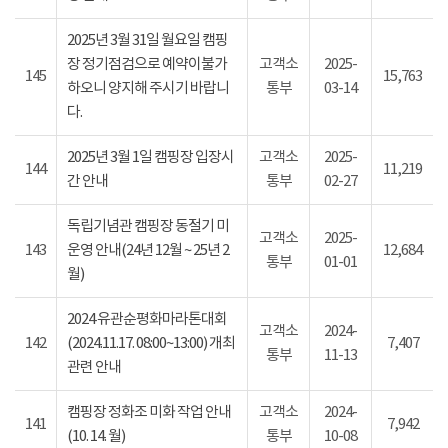
2025년 3월 31일 월요일 캠핑
장 정기점검으로 예약이불가
고객소
2025-
145
15,763
하오니 양지해 주시기 바랍니
통부
03-14
다.
2025년 3월 1일 캠핑장 입장시
고객소
2025-
144
11,219
간 안내
통부
02-27
독립기념관 캠핑장 동절기 미
고객소
2025-
143
운영 안내(24년 12월 ~ 25년 2
12,684
통부
01-01
월)
2024 유관순평화마라톤대회
고객소
2024-
142
(2024.11.17. 08:00~13:00) 개최
7,407
통부
11-13
관련 안내
캠핑장 정화조 미화 작업 안내
고객소
2024-
141
7,942
(10. 14. 월)
통부
10-08