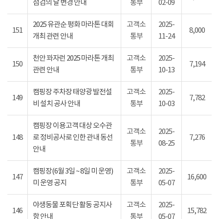
점검의 날 변경 안내
통부
02-09
2025 유관순 평화 마라톤 대회
고객소
2025-
151
8,000
개최 관련 안내
통부
11-24
천안 꽈자런 2025 마라톤 개최
고객소
2025-
150
7,194
관련 안내
통부
10-13
캠핑장 주차장 태양광 발전설
고객소
2025-
149
7,782
비 설치 공사 안내
통부
10-03
캠핑장 이용고객 대상 오수관
고객소
2025-
148
로 정비공사로 인한 관내 동선
7,276
통부
08-25
안내
캠핑장(6월 3일 ~ 8일 미 운영)
고객소
2025-
147
16,600
미 운영 공지
통부
05-07
야생동물 포획단 활동 공지사
고객소
2025-
146
15,782
항 안내
통부
05-07