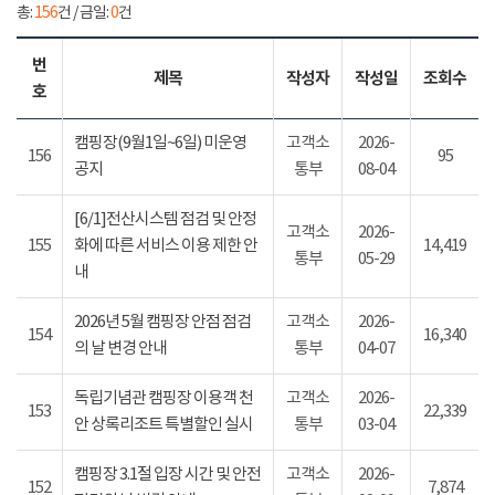
총:
156
건 / 금일:
0
건
번
제목
작성자
작성일
조회수
호
캠핑장(9월1일~6일) 미운영
고객소
2026-
156
95
공지
통부
08-04
[6/1]전산시스템 점검 및 안정
고객소
2026-
155
화에 따른 서비스 이용 제한 안
14,419
통부
05-29
내
2026년 5월 캠핑장 안점 점검
고객소
2026-
154
16,340
의 날 변경 안내
통부
04-07
독립기념관 캠핑장 이용객 천
고객소
2026-
153
22,339
안 상록리조트 특별할인 실시
통부
03-04
캠핑장 3.1절 입장 시간 및 안전
고객소
2026-
152
7,874