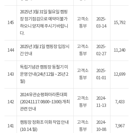
2025년 3월 31일 월요일 캠핑
장 정기점검으로 예약이불가
고객소
2025-
145
15,792
하오니 양지해 주시기 바랍니
통부
03-14
다.
2025년 3월 1일 캠핑장 입장시
고객소
2025-
144
11,240
간 안내
통부
02-27
독립기념관 캠핑장 동절기 미
고객소
2025-
143
운영 안내(24년 12월 ~ 25년 2
12,699
통부
01-01
월)
2024 유관순평화마라톤대회
고객소
2024-
142
(2024.11.17. 08:00~13:00) 개최
7,433
통부
11-13
관련 안내
캠핑장 정화조 미화 작업 안내
고객소
2024-
141
7,967
(10. 14. 월)
통부
10-08