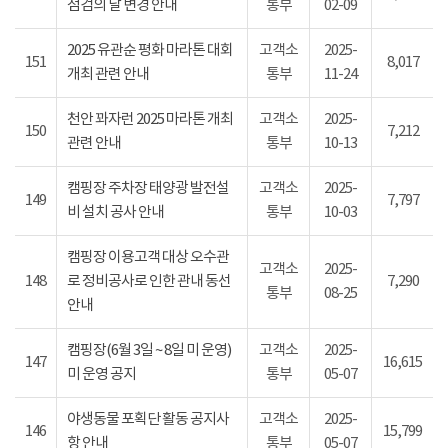
점검의 날 변경 안내
통부
02-09
2025 유관순 평화 마라톤 대회
고객소
2025-
151
8,017
개최 관련 안내
통부
11-24
천안 꽈자런 2025 마라톤 개최
고객소
2025-
150
7,212
관련 안내
통부
10-13
캠핑장 주차장 태양광 발전설
고객소
2025-
149
7,797
비 설치 공사 안내
통부
10-03
캠핑장 이용고객 대상 오수관
고객소
2025-
148
로 정비공사로 인한 관내 동선
7,290
통부
08-25
안내
캠핑장(6월 3일 ~ 8일 미 운영)
고객소
2025-
147
16,615
미 운영 공지
통부
05-07
야생동물 포획단 활동 공지사
고객소
2025-
146
15,799
항 안내
통부
05-07