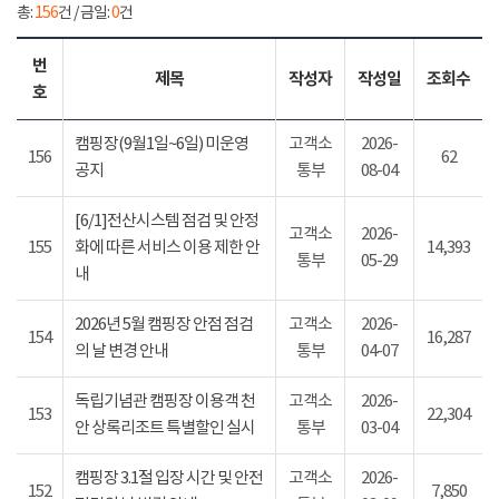
총:
156
건 / 금일:
0
건
번
제목
작성자
작성일
조회수
호
캠핑장(9월1일~6일) 미운영
고객소
2026-
156
62
공지
통부
08-04
[6/1]전산시스템 점검 및 안정
고객소
2026-
155
화에 따른 서비스 이용 제한 안
14,393
통부
05-29
내
2026년 5월 캠핑장 안점 점검
고객소
2026-
154
16,287
의 날 변경 안내
통부
04-07
독립기념관 캠핑장 이용객 천
고객소
2026-
153
22,304
안 상록리조트 특별할인 실시
통부
03-04
캠핑장 3.1절 입장 시간 및 안전
고객소
2026-
152
7,850