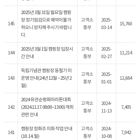
2025년 3월 31일 월요일 캠핑
장 정기점검으로 예약이불가
고객소
2025-
145
15,760
하오니 양지해 주시기 바랍니
통부
03-14
다.
2025년 3월 1일 캠핑장 입장시
고객소
2025-
144
11,214
간 안내
통부
02-27
독립기념관 캠핑장 동절기 미
고객소
2025-
143
운영 안내(24년 12월 ~ 25년 2
12,684
통부
01-01
월)
2024 유관순평화마라톤대회
고객소
2024-
142
(2024.11.17. 08:00~13:00) 개최
7,405
통부
11-13
관련 안내
캠핑장 정화조 미화 작업 안내
고객소
2024-
141
7,942
(10. 14. 월)
통부
10-08