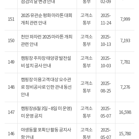
점검의 날 변경 안내
통부
02-09
2025 유관순 평화 마라톤 대회
고객소
2025-
151
7,999
개최 관련 안내
통부
11-24
천안 꽈자런 2025 마라톤 개최
고객소
2025-
150
7,193
관련 안내
통부
10-13
캠핑장 주차장 태양광 발전설
고객소
2025-
149
7,781
비 설치 공사 안내
통부
10-03
캠핑장 이용고객 대상 오수관
고객소
2025-
148
로 정비공사로 인한 관내 동선
7,276
통부
08-25
안내
캠핑장(6월 3일 ~ 8일 미 운영)
고객소
2025-
147
16,598
미 운영 공지
통부
05-07
야생동물 포획단 활동 공지사
고객소
2025-
146
15,780
항 안내
통부
05-07