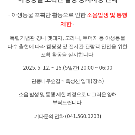
야생동물 포획단 활동으로 인한
소음발생 및 통행
-
제한
-
독립기념관 경내 멧돼지
,
고라니
,
두더지 등 야생동물
다수 출현에 따라 캠핑장 및 전시관 관람객 안전을 위한
포획 활동을 실시합니다
.
2025. 5. 12. ~ 16.(5
일간
) 20:00 ~ 06:00
단풍나무숲길
~
흑성산 일대
(
장소
)
소음 발생 및 통행 제한 예정으로 너그러운 양해
부탁드립니다
.
기타문의 전화
(041.560.0203)