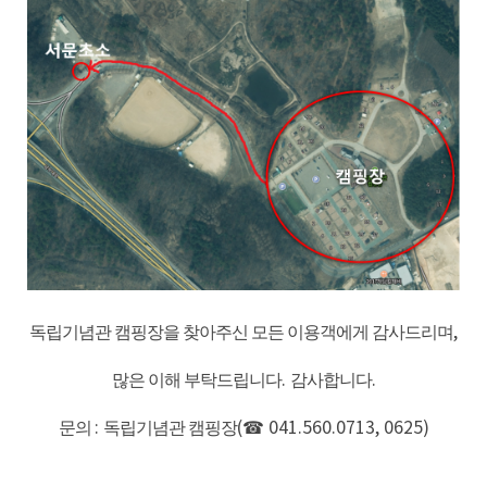
독립기념관 캠핑장을 찾아주신 모든 이용객에게 감사드리며
,
많은 이해 부탁드립니다
.
감사합니다
.
문의
:
독립기념관 캠핑장
(☎
041.560.0713, 0625)