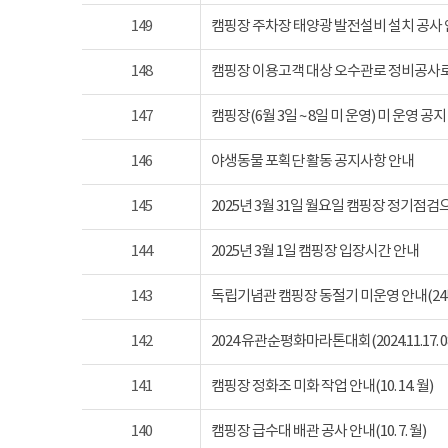
149
캠핑장 주차장 태양광 발전설비 설치 공사
148
캠핑장 이용고객 대상 오수관로 정비공사로
147
캠핑장(6월 3일 ~ 8일 미 운영) 미 운영 공지
146
야생동물 포획단 활동 공지사항 안내
145
2025년 3월 31일 월요일 캠핑장 정기점
144
2025년 3월 1일 캠핑장 입장시간 안내
143
독립기념관 캠핑장 동절기 미운영 안내(24년 1
142
2024 유관순평화마라톤대회(2024.11.17. 08
141
캠핑장 정화조 미화 작업 안내(10. 14. 월)
140
캠핑장 급수대 배관 공사 안내(10. 7. 월)