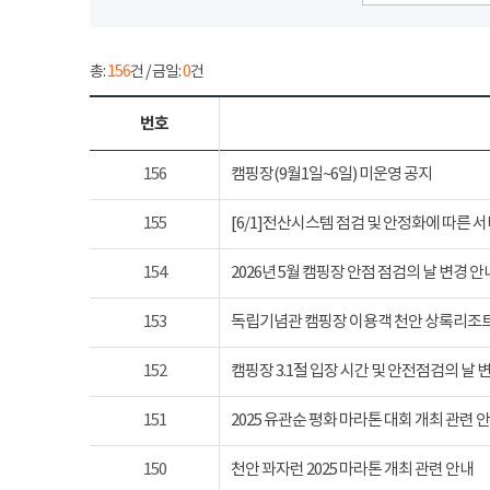
총:
156
건 / 금일:
0
건
번호
156
캠핑장(9월1일~6일) 미운영 공지
155
[6/1]전산시스템 점검 및 안정화에 따른 
154
2026년 5월 캠핑장 안점 점검의 날 변경 안
153
독립기념관 캠핑장 이용객 천안 상록리조
152
캠핑장 3.1절 입장 시간 및 안전점검의 날 
151
2025 유관순 평화 마라톤 대회 개최 관련 
150
천안 꽈자런 2025 마라톤 개최 관련 안내