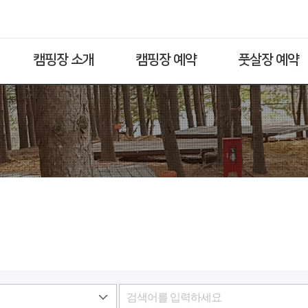
캠핑장 소개
캠핑장 예약
풋살장 예약