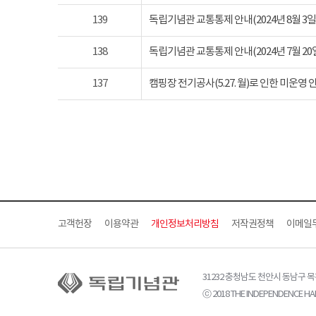
139
독립기념관 교통통제 안내(2024년 8월 3일 토요
138
독립기념관 교통통제 안내(2024년 7월 20일 토요
137
캠핑장 전기공사(5.27. 월)로 인한 미운영 
고객헌장
이용약관
개인정보처리방침
저작권정책
이메일
31232 충청남도 천안시 동남구 
ⓒ 2018 THE INDEPENDENCE HAL