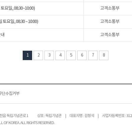
일, 08:30~10:00)
고객소통부
일, 08:30 ~ 10:00)
고객소통부
안내
고객소통부
1
2
3
4
5
6
7
8
무단수집거부
목천읍 독립기념관로 1
상호 : 독립기념관 | 대표자명 : 김형석 | 사업자등록번호 : 312-
L OF KOREA. ALL RIGHTS RESERVED.