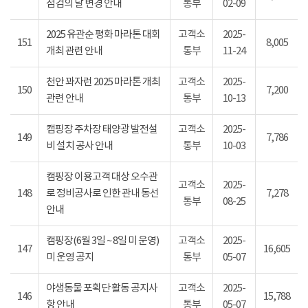
점검의 날 변경 안내
통부
02-09
2025 유관순 평화 마라톤 대회
고객소
2025-
151
8,005
개최 관련 안내
통부
11-24
천안 꽈자런 2025 마라톤 개최
고객소
2025-
150
7,200
관련 안내
통부
10-13
캠핑장 주차장 태양광 발전설
고객소
2025-
149
7,786
비 설치 공사 안내
통부
10-03
캠핑장 이용고객 대상 오수관
고객소
2025-
148
로 정비공사로 인한 관내 동선
7,278
통부
08-25
안내
캠핑장(6월 3일 ~ 8일 미 운영)
고객소
2025-
147
16,605
미 운영 공지
통부
05-07
야생동물 포획단 활동 공지사
고객소
2025-
146
15,788
항 안내
통부
05-07