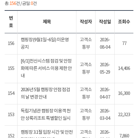
총:
156
건 / 금일:
0
건
번
제목
작성자
작성일
조회수
호
캠핑장(9월1일~6일) 미운영
고객소
2026-
156
77
공지
통부
08-04
[6/1]전산시스템 점검 및 안정
고객소
2026-
155
화에 따른 서비스 이용 제한 안
14,406
통부
05-29
내
2026년 5월 캠핑장 안점 점검
고객소
2026-
154
16,300
의 날 변경 안내
통부
04-07
독립기념관 캠핑장 이용객 천
고객소
2026-
153
22,323
안 상록리조트 특별할인 실시
통부
03-04
캠핑장 3.1절 입장 시간 및 안전
고객소
2026-
152
7,860