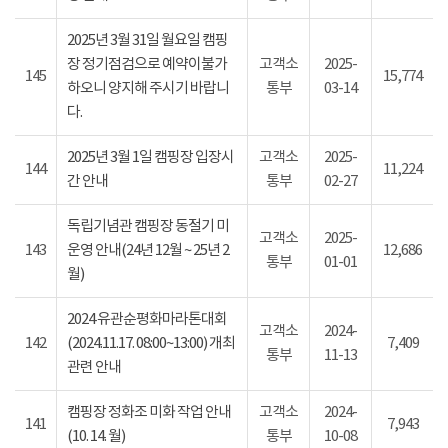
2025년 3월 31일 월요일 캠핑
장 정기점검으로 예약이불가
고객소
2025-
145
15,774
하오니 양지해 주시기 바랍니
통부
03-14
다.
2025년 3월 1일 캠핑장 입장시
고객소
2025-
144
11,224
간 안내
통부
02-27
독립기념관 캠핑장 동절기 미
고객소
2025-
143
운영 안내(24년 12월 ~ 25년 2
12,686
통부
01-01
월)
2024 유관순평화마라톤대회
고객소
2024-
142
(2024.11.17. 08:00~13:00) 개최
7,409
통부
11-13
관련 안내
캠핑장 정화조 미화 작업 안내
고객소
2024-
141
7,943
(10. 14. 월)
통부
10-08