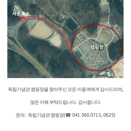
독립기념관 캠핑장을 찾아주신 모든 이용객에게 감사드리며
,
많은 이해 부탁드립니다
.
감사합니다
.
문의
:
독립기념관 캠핑장
(☎
041.560.0713, 0625)