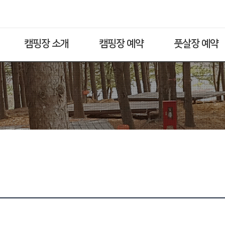
캠핑장 소개
캠핑장 예약
풋살장 예약