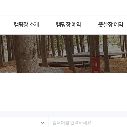
캠핑장 소개
캠핑장 예약
풋살장 예약