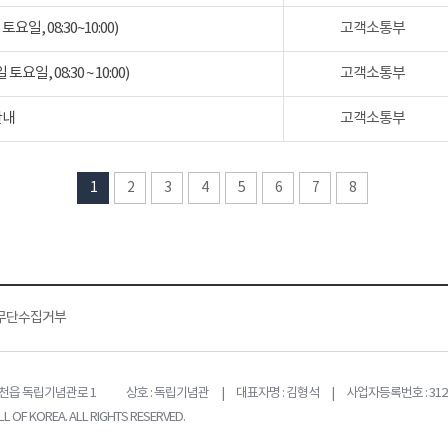
일, 08:30~10:00)
고객소통부
일, 08:30 ~ 10:00)
고객소통부
안내
고객소통부
1
2
3
4
5
6
7
8
무단수집거부
목천읍 독립기념관로 1
상호 : 독립기념관 | 대표자명 : 김형석 | 사업자등록번호 : 312-
L OF KOREA. ALL RIGHTS RESERVED.