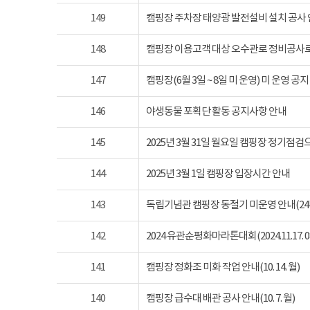
149
캠핑장 주차장 태양광 발전설비 설치 공사
148
캠핑장 이용고객 대상 오수관로 정비공사로
147
캠핑장(6월 3일 ~ 8일 미 운영) 미 운영 공지
146
야생동물 포획단 활동 공지사항 안내
145
2025년 3월 31일 월요일 캠핑장 정기점
144
2025년 3월 1일 캠핑장 입장시간 안내
143
독립기념관 캠핑장 동절기 미운영 안내(24년 1
142
2024 유관순평화마라톤대회(2024.11.17. 08
141
캠핑장 정화조 미화 작업 안내(10. 14. 월)
140
캠핑장 급수대 배관 공사 안내(10. 7. 월)