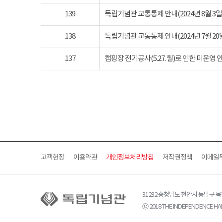
139
독립기념관 교통통제 안내(2024년 8월 3일 토요
138
독립기념관 교통통제 안내(2024년 7월 20일 토요
137
캠핑장 전기공사(5.27. 월)로 인한 미운영 
고객헌장
이용약관
개인정보처리방침
저작권정책
이메일
31232 충청남도 천안시 동남구 
ⓒ 2018 THE INDEPENDENCE HAL