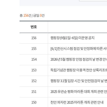
총:
156
건 / 금일:
0
건
번호
156
캠핑장(9월1일~6일) 미운영 공지
155
[6/1]전산시스템 점검 및 안정화에 따른 
154
2026년 5월 캠핑장 안점 점검의 날 변경 안
153
독립기념관 캠핑장 이용객 천안 상록리조
152
캠핑장 3.1절 입장 시간 및 안전점검의 날 
151
2025 유관순 평화 마라톤 대회 개최 관련 
150
천안 꽈자런 2025 마라톤 개최 관련 안내