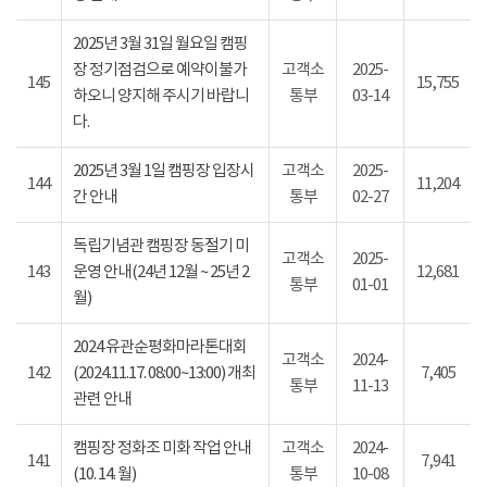
2025년 3월 31일 월요일 캠핑
장 정기점검으로 예약이불가
고객소
2025-
145
15,755
하오니 양지해 주시기 바랍니
통부
03-14
다.
2025년 3월 1일 캠핑장 입장시
고객소
2025-
144
11,204
간 안내
통부
02-27
독립기념관 캠핑장 동절기 미
고객소
2025-
143
운영 안내(24년 12월 ~ 25년 2
12,681
통부
01-01
월)
2024 유관순평화마라톤대회
고객소
2024-
142
(2024.11.17. 08:00~13:00) 개최
7,405
통부
11-13
관련 안내
캠핑장 정화조 미화 작업 안내
고객소
2024-
141
7,941
(10. 14. 월)
통부
10-08