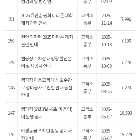
점검의 날 변경 안내
통부
02-09
2025 유관순 평화 마라톤 대회
고객소
2025-
151
7,996
개최 관련 안내
통부
11-24
천안 꽈자런 2025 마라톤 개최
고객소
2025-
150
7,190
관련 안내
통부
10-13
캠핑장 주차장 태양광 발전설
고객소
2025-
149
7,778
비 설치 공사 안내
통부
10-03
캠핑장 이용고객 대상 오수관
고객소
2025-
148
로 정비공사로 인한 관내 동선
7,274
통부
08-25
안내
캠핑장(6월 3일 ~ 8일 미 운영)
고객소
2025-
147
16,593
미 운영 공지
통부
05-07
야생동물 포획단 활동 공지사
고객소
2025-
146
15,779
항 안내
통부
05-07