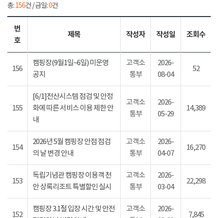
총:
156
건 / 금일:
0
건
번
제목
작성자
작성일
조회수
호
캠핑장(9월1일~6일) 미운영
고객소
2026-
156
52
공지
통부
08-04
[6/1]전산시스템 점검 및 안정
고객소
2026-
155
화에 따른 서비스 이용 제한 안
14,389
통부
05-29
내
2026년 5월 캠핑장 안점 점검
고객소
2026-
154
16,270
의 날 변경 안내
통부
04-07
독립기념관 캠핑장 이용객 천
고객소
2026-
153
22,298
안 상록리조트 특별할인 실시
통부
03-04
캠핑장 3.1절 입장 시간 및 안전
고객소
2026-
152
7,845