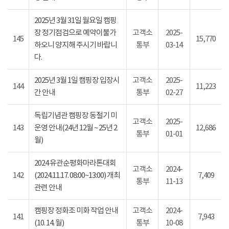
2025년 3월 31일 월요일 캠핑
장 정기점검으로 예약이불가
고객소
2025-
145
15,770
하오니 양지해 주시기 바랍니
통부
03-14
다.
2025년 3월 1일 캠핑장 입장시
고객소
2025-
144
11,223
간 안내
통부
02-27
독립기념관 캠핑장 동절기 미
고객소
2025-
143
운영 안내(24년 12월 ~ 25년 2
12,686
통부
01-01
월)
2024 유관순평화마라톤대회
고객소
2024-
142
(2024.11.17. 08:00~13:00) 개최
7,409
통부
11-13
관련 안내
캠핑장 정화조 미화 작업 안내
고객소
2024-
141
7,943
(10. 14. 월)
통부
10-08