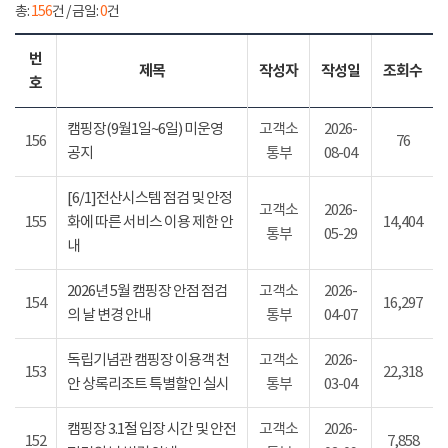
총:
156
건 / 금일:
0
건
번
제목
작성자
작성일
조회수
호
캠핑장(9월1일~6일) 미운영
고객소
2026-
156
76
공지
통부
08-04
[6/1]전산시스템 점검 및 안정
고객소
2026-
155
화에 따른 서비스 이용 제한 안
14,404
통부
05-29
내
2026년 5월 캠핑장 안점 점검
고객소
2026-
154
16,297
의 날 변경 안내
통부
04-07
독립기념관 캠핑장 이용객 천
고객소
2026-
153
22,318
안 상록리조트 특별할인 실시
통부
03-04
캠핑장 3.1절 입장 시간 및 안전
고객소
2026-
152
7,858