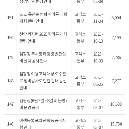
점검의 날 변경 안내
통부
02-09
2025 유관순 평화 마라톤 대회
고객소
2025-
151
8,004
개최 관련 안내
통부
11-24
천안 꽈자런 2025 마라톤 개최
고객소
2025-
150
7,199
관련 안내
통부
10-13
캠핑장 주차장 태양광 발전설
고객소
2025-
149
7,786
비 설치 공사 안내
통부
10-03
캠핑장 이용고객 대상 오수관
고객소
2025-
148
로 정비공사로 인한 관내 동선
7,277
통부
08-25
안내
캠핑장(6월 3일 ~ 8일 미 운영)
고객소
2025-
147
16,603
미 운영 공지
통부
05-07
야생동물 포획단 활동 공지사
고객소
2025-
146
15,784
항 안내
통부
05-07