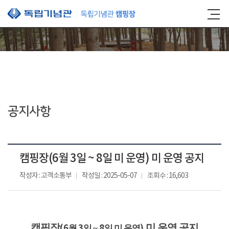
본문 바로가기
공지사항
캠핑장(6월 3일 ~ 8일 미 운영) 미 운영 공지
작성자 : 고객소통부
작성일 : 2025-05-07
조회수 : 16,603
캠핑장
미 운영 공지
(6
3
8
)
월
일 ~
일 미 운영