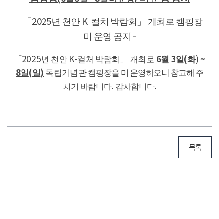
년 천안
컬처 박람회」
개최로 캠핑장
- 「
2025
K-
미 운영 공지
-
6
3
(
) ~
「2025
년 천안
K-
컬처 박람회」
개최로
월
일
화
8
(
)
일
일
독립기념관
캠핑장을 미 운영하오니 참고해 주
시기 바랍니다
.
감사합니다
.
목록