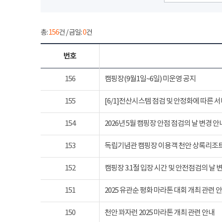
총:
156
건 / 금일:
0
건
번호
156
캠핑장(9월1일~6일) 미운영 공지
155
[6/1]전산시스템 점검 및 안정화에 따른 
154
2026년 5월 캠핑장 안점 점검의 날 변경 안
153
독립기념관 캠핑장 이용객 천안 상록리조
152
캠핑장 3.1절 입장 시간 및 안전점검의 날 
151
2025 유관순 평화 마라톤 대회 개최 관련 
150
천안 꽈자런 2025 마라톤 개최 관련 안내