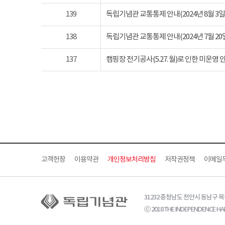
139
독립기념관 교통통제 안내(2024년 8월 3일 토요
138
독립기념관 교통통제 안내(2024년 7월 20일 토요
137
캠핑장 전기공사(5.27. 월)로 인한 미운영 
고객헌장
이용약관
개인정보처리방침
저작권정책
이메일
31232 충청남도 천안시 동남구 
ⓒ 2018 THE INDEPENDENCE HAL