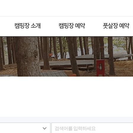
캠핑장 소개
캠핑장 예약
풋살장 예약