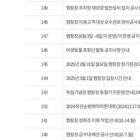
149
캠핑장 주차장 태양광 발전설비 설치 공사
148
캠핑장 이용고객 대상 오수관로 정비공사로
147
캠핑장(6월 3일 ~ 8일 미 운영) 미 운영 공지
146
야생동물 포획단 활동 공지사항 안내
145
2025년 3월 31일 월요일 캠핑장 정기점
144
2025년 3월 1일 캠핑장 입장시간 안내
143
독립기념관 캠핑장 동절기 미운영 안내(24년 1
142
2024 유관순평화마라톤대회(2024.11.17. 08
141
캠핑장 정화조 미화 작업 안내(10. 14. 월)
140
캠핑장 급수대 배관 공사 안내(10. 7. 월)