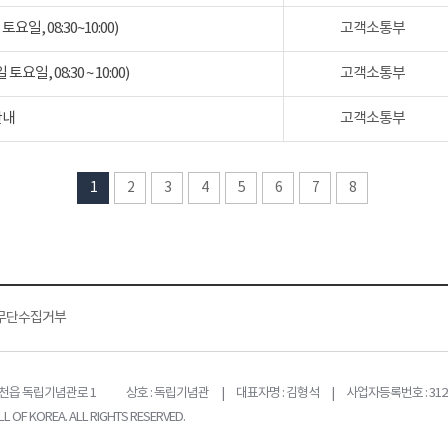
일, 08:30~10:00)
고객소통부
일, 08:30 ~ 10:00)
고객소통부
안내
고객소통부
1
2
3
4
5
6
7
8
무단수집거부
목천읍 독립기념관로 1
상호 : 독립기념관 | 대표자명 : 김형석 | 사업자등록번호 : 312-
L OF KOREA. ALL RIGHTS RESERVED.