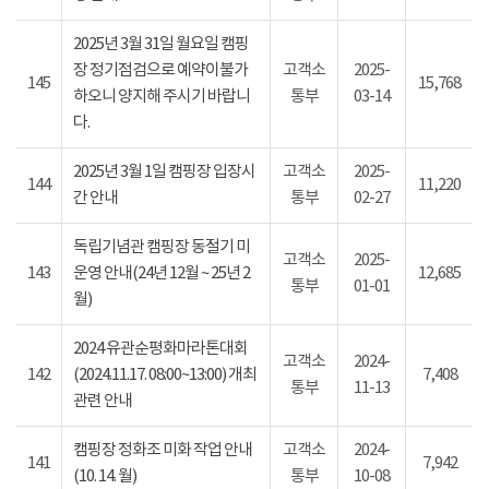
2025년 3월 31일 월요일 캠핑
장 정기점검으로 예약이불가
고객소
2025-
145
15,768
하오니 양지해 주시기 바랍니
통부
03-14
다.
2025년 3월 1일 캠핑장 입장시
고객소
2025-
144
11,220
간 안내
통부
02-27
독립기념관 캠핑장 동절기 미
고객소
2025-
143
운영 안내(24년 12월 ~ 25년 2
12,685
통부
01-01
월)
2024 유관순평화마라톤대회
고객소
2024-
142
(2024.11.17. 08:00~13:00) 개최
7,408
통부
11-13
관련 안내
캠핑장 정화조 미화 작업 안내
고객소
2024-
141
7,942
(10. 14. 월)
통부
10-08