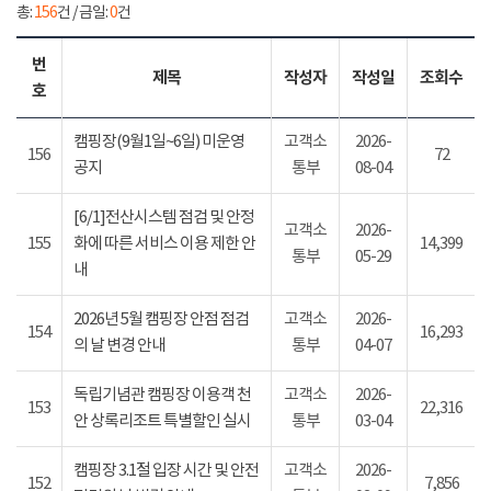
총:
156
건 / 금일:
0
건
번
제목
작성자
작성일
조회수
호
캠핑장(9월1일~6일) 미운영
고객소
2026-
156
72
공지
통부
08-04
[6/1]전산시스템 점검 및 안정
고객소
2026-
155
화에 따른 서비스 이용 제한 안
14,399
통부
05-29
내
2026년 5월 캠핑장 안점 점검
고객소
2026-
154
16,293
의 날 변경 안내
통부
04-07
독립기념관 캠핑장 이용객 천
고객소
2026-
153
22,316
안 상록리조트 특별할인 실시
통부
03-04
캠핑장 3.1절 입장 시간 및 안전
고객소
2026-
152
7,856