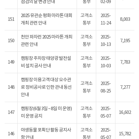
점검의 날 변경 안내
통부
02-09
2025 유관순 평화 마라톤 대회
고객소
2025-
151
8,003
개최 관련 안내
통부
11-24
천안 꽈자런 2025 마라톤 개최
고객소
2025-
150
7,195
관련 안내
통부
10-13
캠핑장 주차장 태양광 발전설
고객소
2025-
149
7,783
비 설치 공사 안내
통부
10-03
캠핑장 이용고객 대상 오수관
고객소
2025-
148
로 정비공사로 인한 관내 동선
7,277
통부
08-25
안내
캠핑장(6월 3일 ~ 8일 미 운영)
고객소
2025-
147
16,602
미 운영 공지
통부
05-07
야생동물 포획단 활동 공지사
고객소
2025-
146
15,782
항 안내
통부
05-07