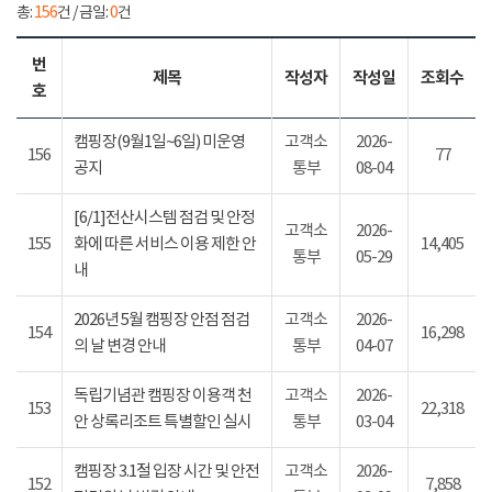
총:
156
건 / 금일:
0
건
번
제목
작성자
작성일
조회수
호
캠핑장(9월1일~6일) 미운영
고객소
2026-
156
77
공지
통부
08-04
[6/1]전산시스템 점검 및 안정
고객소
2026-
155
화에 따른 서비스 이용 제한 안
14,405
통부
05-29
내
2026년 5월 캠핑장 안점 점검
고객소
2026-
154
16,298
의 날 변경 안내
통부
04-07
독립기념관 캠핑장 이용객 천
고객소
2026-
153
22,318
안 상록리조트 특별할인 실시
통부
03-04
캠핑장 3.1절 입장 시간 및 안전
고객소
2026-
152
7,858