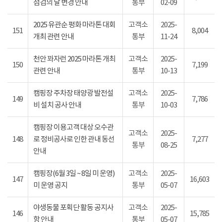
점검의 날 변경 안내
통부
02-09
2025 유관순 평화 마라톤 대회
고객소
2025-
151
8,004
개최 관련 안내
통부
11-24
천안 꽈자런 2025 마라톤 개최
고객소
2025-
150
7,199
관련 안내
통부
10-13
캠핑장 주차장 태양광 발전설
고객소
2025-
149
7,786
비 설치 공사 안내
통부
10-03
캠핑장 이용고객 대상 오수관
고객소
2025-
148
로 정비공사로 인한 관내 동선
7,277
통부
08-25
안내
캠핑장(6월 3일 ~ 8일 미 운영)
고객소
2025-
147
16,603
미 운영 공지
통부
05-07
야생동물 포획단 활동 공지사
고객소
2025-
146
15,785
항 안내
통부
05-07