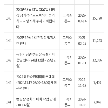
2025년 3월 31일 월요일 캠핑
장 정기점검으로 예약이불가
고객소
2025-
145
15,770
하오니 양지해 주시기 바랍니
통부
03-14
다.
2025년 3월 1일 캠핑장 입장시
고객소
2025-
144
11,223
간 안내
통부
02-27
독립기념관 캠핑장 동절기 미
고객소
2025-
143
운영 안내(24년 12월 ~ 25년 2
12,686
통부
01-01
월)
2024 유관순평화마라톤대회
고객소
2024-
142
(2024.11.17. 08:00~13:00) 개최
7,409
통부
11-13
관련 안내
캠핑장 정화조 미화 작업 안내
고객소
2024-
141
7,943
(10. 14. 월)
통부
10-08