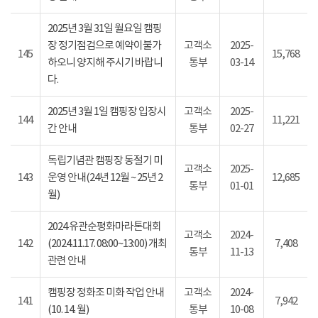
2025년 3월 31일 월요일 캠핑
장 정기점검으로 예약이불가
고객소
2025-
145
15,768
하오니 양지해 주시기 바랍니
통부
03-14
다.
2025년 3월 1일 캠핑장 입장시
고객소
2025-
144
11,221
간 안내
통부
02-27
독립기념관 캠핑장 동절기 미
고객소
2025-
143
운영 안내(24년 12월 ~ 25년 2
12,685
통부
01-01
월)
2024 유관순평화마라톤대회
고객소
2024-
142
(2024.11.17. 08:00~13:00) 개최
7,408
통부
11-13
관련 안내
캠핑장 정화조 미화 작업 안내
고객소
2024-
141
7,942
(10. 14. 월)
통부
10-08