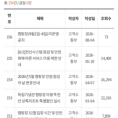
총:
156
건 / 금일:
0
건
번
제목
작성자
작성일
조회수
호
캠핑장(9월1일~6일) 미운영
고객소
2026-
156
73
공지
통부
08-04
[6/1]전산시스템 점검 및 안정
고객소
2026-
155
화에 따른 서비스 이용 제한 안
14,400
통부
05-29
내
2026년 5월 캠핑장 안점 점검
고객소
2026-
154
16,294
의 날 변경 안내
통부
04-07
독립기념관 캠핑장 이용객 천
고객소
2026-
153
22,316
안 상록리조트 특별할인 실시
통부
03-04
캠핑장 3.1절 입장 시간 및 안전
고객소
2026-
152
7,856