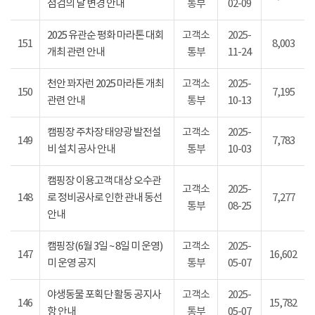
점검의 날 변경 안내
통부
02-09
2025 유관순 평화 마라톤 대회
고객소
2025-
151
8,003
개최 관련 안내
통부
11-24
천안 꽈자런 2025 마라톤 개최
고객소
2025-
150
7,195
관련 안내
통부
10-13
캠핑장 주차장 태양광 발전설
고객소
2025-
149
7,783
비 설치 공사 안내
통부
10-03
캠핑장 이용고객 대상 오수관
고객소
2025-
148
로 정비공사로 인한 관내 동선
7,277
통부
08-25
안내
캠핑장(6월 3일 ~ 8일 미 운영)
고객소
2025-
147
16,602
미 운영 공지
통부
05-07
야생동물 포획단 활동 공지사
고객소
2025-
146
15,782
항 안내
통부
05-07