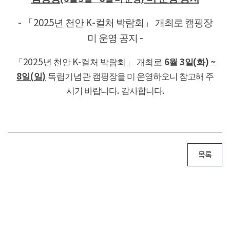
년 천안
컬처 박람회」
개최로 캠핑장
- 「
2025
K-
미 운영 공지
-
6
3
(
) ~
「2025
년 천안
K-
컬처 박람회」
개최로
월
일
화
8
(
)
일
일
독립기념관
캠핑장을 미 운영하오니 참고해 주
시기 바랍니다
.
감사합니다
.
목록