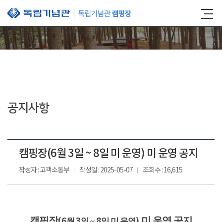
본문 바로가기
공지사항
캠핑장(6월 3일 ~ 8일 미 운영) 미 운영 공지
작성자 : 고객소통부
작성일 : 2025-05-07
조회수 : 16,615
캠핑장
미 운영 공지
(6
3
8
)
월
일 ~
일 미 운영