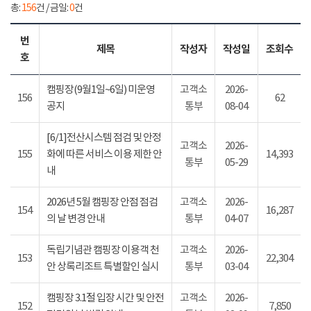
총:
156
건 / 금일:
0
건
번
제목
작성자
작성일
조회수
호
캠핑장(9월1일~6일) 미운영
고객소
2026-
156
62
공지
통부
08-04
[6/1]전산시스템 점검 및 안정
고객소
2026-
155
화에 따른 서비스 이용 제한 안
14,393
통부
05-29
내
2026년 5월 캠핑장 안점 점검
고객소
2026-
154
16,287
의 날 변경 안내
통부
04-07
독립기념관 캠핑장 이용객 천
고객소
2026-
153
22,304
안 상록리조트 특별할인 실시
통부
03-04
캠핑장 3.1절 입장 시간 및 안전
고객소
2026-
152
7,850