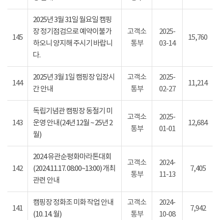
2025년 3월 31일 월요일 캠핑
장 정기점검으로 예약이불가
고객소
2025-
145
15,760
하오니 양지해 주시기 바랍니
통부
03-14
다.
2025년 3월 1일 캠핑장 입장시
고객소
2025-
144
11,214
간 안내
통부
02-27
독립기념관 캠핑장 동절기 미
고객소
2025-
143
운영 안내(24년 12월 ~ 25년 2
12,684
통부
01-01
월)
2024 유관순평화마라톤대회
고객소
2024-
142
(2024.11.17. 08:00~13:00) 개최
7,405
통부
11-13
관련 안내
캠핑장 정화조 미화 작업 안내
고객소
2024-
141
7,942
(10. 14. 월)
통부
10-08