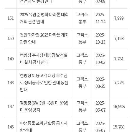
점검의 날 변경 안내
통부
02-09
2025 유관순 평화 마라톤 대회
고객소
2025-
151
7,999
개최 관련 안내
통부
11-24
천안 꽈자런 2025 마라톤 개최
고객소
2025-
150
7,193
관련 안내
통부
10-13
캠핑장 주차장 태양광 발전설
고객소
2025-
149
7,781
비 설치 공사 안내
통부
10-03
캠핑장 이용고객 대상 오수관
고객소
2025-
148
로 정비공사로 인한 관내 동선
7,276
통부
08-25
안내
캠핑장(6월 3일 ~ 8일 미 운영)
고객소
2025-
147
16,598
미 운영 공지
통부
05-07
야생동물 포획단 활동 공지사
고객소
2025-
146
15,780
항 안내
통부
05-07