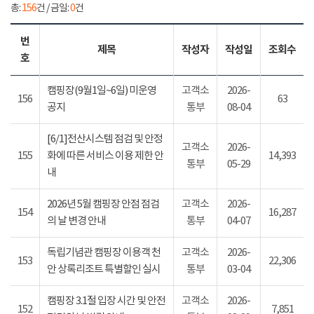
총:
156
건 / 금일:
0
건
번
제목
작성자
작성일
조회수
호
캠핑장(9월1일~6일) 미운영
고객소
2026-
156
63
공지
통부
08-04
[6/1]전산시스템 점검 및 안정
고객소
2026-
155
화에 따른 서비스 이용 제한 안
14,393
통부
05-29
내
2026년 5월 캠핑장 안점 점검
고객소
2026-
154
16,287
의 날 변경 안내
통부
04-07
독립기념관 캠핑장 이용객 천
고객소
2026-
153
22,306
안 상록리조트 특별할인 실시
통부
03-04
캠핑장 3.1절 입장 시간 및 안전
고객소
2026-
152
7,851