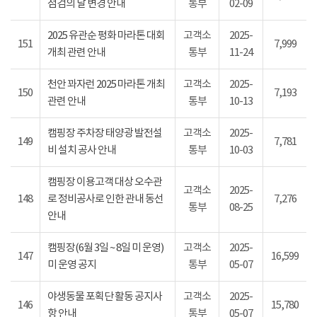
점검의 날 변경 안내
통부
02-09
2025 유관순 평화 마라톤 대회
고객소
2025-
151
7,999
개최 관련 안내
통부
11-24
천안 꽈자런 2025 마라톤 개최
고객소
2025-
150
7,193
관련 안내
통부
10-13
캠핑장 주차장 태양광 발전설
고객소
2025-
149
7,781
비 설치 공사 안내
통부
10-03
캠핑장 이용고객 대상 오수관
고객소
2025-
148
로 정비공사로 인한 관내 동선
7,276
통부
08-25
안내
캠핑장(6월 3일 ~ 8일 미 운영)
고객소
2025-
147
16,599
미 운영 공지
통부
05-07
야생동물 포획단 활동 공지사
고객소
2025-
146
15,780
항 안내
통부
05-07