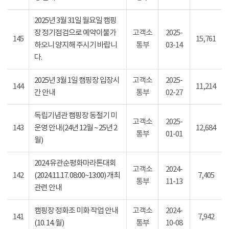
2025년 3월 31일 월요일 캠핑
장 정기점검으로 예약이불가
고객소
2025-
145
15,761
하오니 양지해 주시기 바랍니
통부
03-14
다.
2025년 3월 1일 캠핑장 입장시
고객소
2025-
144
11,214
간 안내
통부
02-27
독립기념관 캠핑장 동절기 미
고객소
2025-
143
운영 안내(24년 12월 ~ 25년 2
12,684
통부
01-01
월)
2024 유관순평화마라톤대회
고객소
2024-
142
(2024.11.17. 08:00~13:00) 개최
7,405
통부
11-13
관련 안내
캠핑장 정화조 미화 작업 안내
고객소
2024-
141
7,942
(10. 14. 월)
통부
10-08