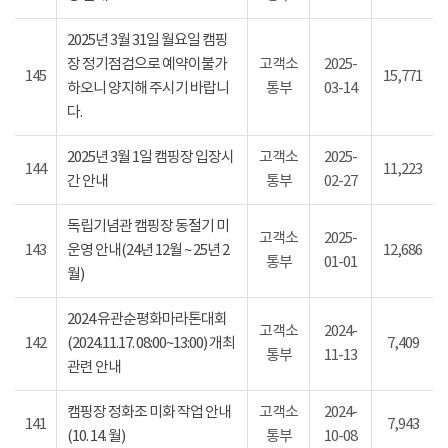
2025년 3월 31일 월요일 캠핑
장 정기점검으로 예약이불가
고객소
2025-
145
15,771
하오니 양지해 주시기 바랍니
통부
03-14
다.
2025년 3월 1일 캠핑장 입장시
고객소
2025-
144
11,223
간 안내
통부
02-27
독립기념관 캠핑장 동절기 미
고객소
2025-
143
운영 안내(24년 12월 ~ 25년 2
12,686
통부
01-01
월)
2024 유관순평화마라톤대회
고객소
2024-
142
(2024.11.17. 08:00~13:00) 개최
7,409
통부
11-13
관련 안내
캠핑장 정화조 미화 작업 안내
고객소
2024-
141
7,943
(10. 14. 월)
통부
10-08