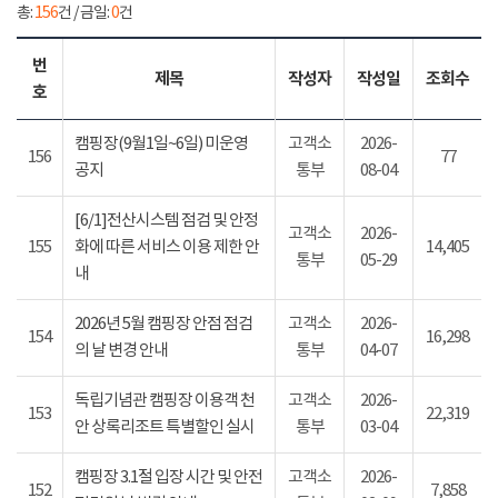
총:
156
건 / 금일:
0
건
번
제목
작성자
작성일
조회수
호
캠핑장(9월1일~6일) 미운영
고객소
2026-
156
77
공지
통부
08-04
[6/1]전산시스템 점검 및 안정
고객소
2026-
155
화에 따른 서비스 이용 제한 안
14,405
통부
05-29
내
2026년 5월 캠핑장 안점 점검
고객소
2026-
154
16,298
의 날 변경 안내
통부
04-07
독립기념관 캠핑장 이용객 천
고객소
2026-
153
22,319
안 상록리조트 특별할인 실시
통부
03-04
캠핑장 3.1절 입장 시간 및 안전
고객소
2026-
152
7,858