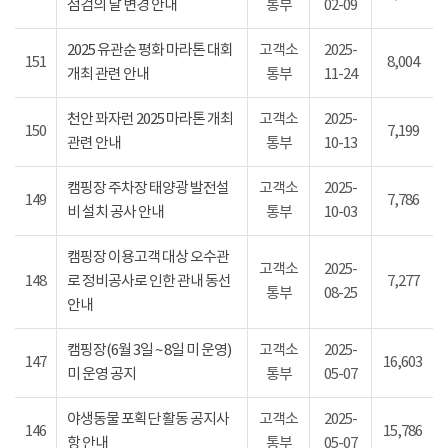
점검의 날 변경 안내
통부
02-09
2025 유관순 평화 마라톤 대회
고객소
2025-
151
8,004
개최 관련 안내
통부
11-24
천안 꽈자런 2025 마라톤 개최
고객소
2025-
150
7,199
관련 안내
통부
10-13
캠핑장 주차장 태양광 발전설
고객소
2025-
149
7,786
비 설치 공사 안내
통부
10-03
캠핑장 이용고객 대상 오수관
고객소
2025-
148
로 정비공사로 인한 관내 동선
7,277
통부
08-25
안내
캠핑장(6월 3일 ~ 8일 미 운영)
고객소
2025-
147
16,603
미 운영 공지
통부
05-07
야생동물 포획단 활동 공지사
고객소
2025-
146
15,786
항 안내
통부
05-07