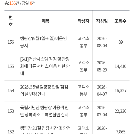
총:
156
건 / 금일:
0
건
번
제목
작성자
작성일
조회수
호
캠핑장(9월1일~6일) 미운영
고객소
2026-
156
89
공지
통부
08-04
[6/1]전산시스템 점검 및 안정
고객소
2026-
155
화에 따른 서비스 이용 제한 안
14,410
통부
05-29
내
2026년 5월 캠핑장 안점 점검
고객소
2026-
154
16,327
의 날 변경 안내
통부
04-07
독립기념관 캠핑장 이용객 천
고객소
2026-
153
22,336
안 상록리조트 특별할인 실시
통부
03-04
캠핑장 3.1절 입장 시간 및 안전
고객소
2026-
152
7,865