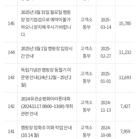
2025년 3월 31일 월요일 캠핑
장 정기점검으로 예약이불가
고객소
2025-
145
15,785
하오니 양지해 주시기 바랍니
통부
03-14
다.
2025년 3월 1일 캠핑장 입장시
고객소
2025-
144
11,232
간 안내
통부
02-27
독립기념관 캠핑장 동절기 미
고객소
2025-
143
운영 안내(24년 12월 ~ 25년 2
12,693
통부
01-01
월)
2024 유관순평화마라톤대회
고객소
2024-
142
(2024.11.17. 08:00~13:00) 개최
7,427
통부
11-13
관련 안내
캠핑장 정화조 미화 작업 안내
고객소
2024-
141
7,959
(10. 14. 월)
통부
10-08