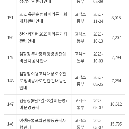
점검의 날 변경 안내
통부
02-09
2025 유관순 평화 마라톤 대회
고객소
2025-
151
8,015
개최 관련 안내
통부
11-24
천안 꽈자런 2025 마라톤 개최
고객소
2025-
150
7,207
관련 안내
통부
10-13
캠핑장 주차장 태양광 발전설
고객소
2025-
149
7,794
비 설치 공사 안내
통부
10-03
캠핑장 이용고객 대상 오수관
고객소
2025-
148
로 정비공사로 인한 관내 동선
7,284
통부
08-25
안내
캠핑장(6월 3일 ~ 8일 미 운영)
고객소
2025-
147
16,612
미 운영 공지
통부
05-07
야생동물 포획단 활동 공지사
고객소
2025-
146
15,795
항 안내
통부
05-07