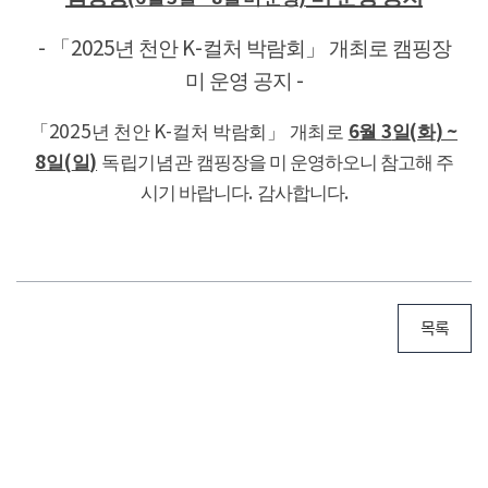
년 천안
컬처 박람회」
개최로 캠핑장
- 「
2025
K-
미 운영 공지
-
6
3
(
) ~
「2025
년 천안
K-
컬처 박람회」
개최로
월
일
화
8
(
)
일
일
독립기념관
캠핑장을 미 운영하오니 참고해 주
시기 바랍니다
.
감사합니다
.
목록