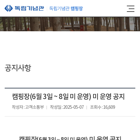
본문 바로가기
공지사항
캠핑장(6월 3일 ~ 8일 미 운영) 미 운영 공지
작성자 : 고객소통부
작성일 : 2025-05-07
조회수 : 16,609
캠핑장
미 운영 공지
(6
3
8
)
월
일 ~
일 미 운영