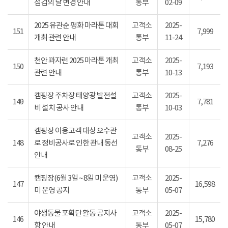
점검의 날 변경 안내
통부
02-09
2025 유관순 평화 마라톤 대회
고객소
2025-
151
7,999
개최 관련 안내
통부
11-24
천안 꽈자런 2025 마라톤 개최
고객소
2025-
150
7,193
관련 안내
통부
10-13
캠핑장 주차장 태양광 발전설
고객소
2025-
149
7,781
비 설치 공사 안내
통부
10-03
캠핑장 이용고객 대상 오수관
고객소
2025-
148
로 정비공사로 인한 관내 동선
7,276
통부
08-25
안내
캠핑장(6월 3일 ~ 8일 미 운영)
고객소
2025-
147
16,598
미 운영 공지
통부
05-07
야생동물 포획단 활동 공지사
고객소
2025-
146
15,780
항 안내
통부
05-07