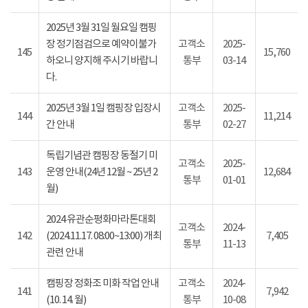
2025년 3월 31일 월요일 캠핑
장 정기점검으로 예약이불가
고객소
2025-
145
15,760
하오니 양지해 주시기 바랍니
통부
03-14
다.
2025년 3월 1일 캠핑장 입장시
고객소
2025-
144
11,214
간 안내
통부
02-27
독립기념관 캠핑장 동절기 미
고객소
2025-
143
운영 안내(24년 12월 ~ 25년 2
12,684
통부
01-01
월)
2024 유관순평화마라톤대회
고객소
2024-
142
(2024.11.17. 08:00~13:00) 개최
7,405
통부
11-13
관련 안내
캠핑장 정화조 미화 작업 안내
고객소
2024-
141
7,942
(10. 14. 월)
통부
10-08