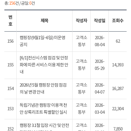
총:
156
건 / 금일:
0
건
번
제목
작성자
작성일
조회수
호
캠핑장(9월1일~6일) 미운영
고객소
2026-
156
62
공지
통부
08-04
[6/1]전산시스템 점검 및 안정
고객소
2026-
155
화에 따른 서비스 이용 제한 안
14,393
통부
05-29
내
2026년 5월 캠핑장 안점 점검
고객소
2026-
154
16,287
의 날 변경 안내
통부
04-07
독립기념관 캠핑장 이용객 천
고객소
2026-
153
22,304
안 상록리조트 특별할인 실시
통부
03-04
캠핑장 3.1절 입장 시간 및 안전
고객소
2026-
152
7,850