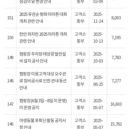
점검의 날 변경 안내
통부
02-09
2025 유관순 평화 마라톤 대회
고객소
2025-
151
8,003
개최 관련 안내
통부
11-24
천안 꽈자런 2025 마라톤 개최
고객소
2025-
150
7,195
관련 안내
통부
10-13
캠핑장 주차장 태양광 발전설
고객소
2025-
149
7,783
비 설치 공사 안내
통부
10-03
캠핑장 이용고객 대상 오수관
고객소
2025-
148
로 정비공사로 인한 관내 동선
7,277
통부
08-25
안내
캠핑장(6월 3일 ~ 8일 미 운영)
고객소
2025-
147
16,603
미 운영 공지
통부
05-07
야생동물 포획단 활동 공지사
고객소
2025-
146
15,782
항 안내
통부
05-07