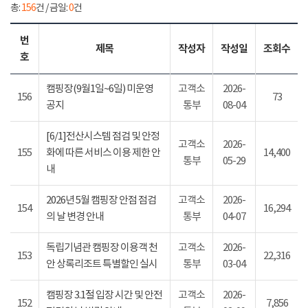
총:
156
건 / 금일:
0
건
번
제목
작성자
작성일
조회수
호
캠핑장(9월1일~6일) 미운영
고객소
2026-
156
73
공지
통부
08-04
[6/1]전산시스템 점검 및 안정
고객소
2026-
155
화에 따른 서비스 이용 제한 안
14,400
통부
05-29
내
2026년 5월 캠핑장 안점 점검
고객소
2026-
154
16,294
의 날 변경 안내
통부
04-07
독립기념관 캠핑장 이용객 천
고객소
2026-
153
22,316
안 상록리조트 특별할인 실시
통부
03-04
캠핑장 3.1절 입장 시간 및 안전
고객소
2026-
152
7,856