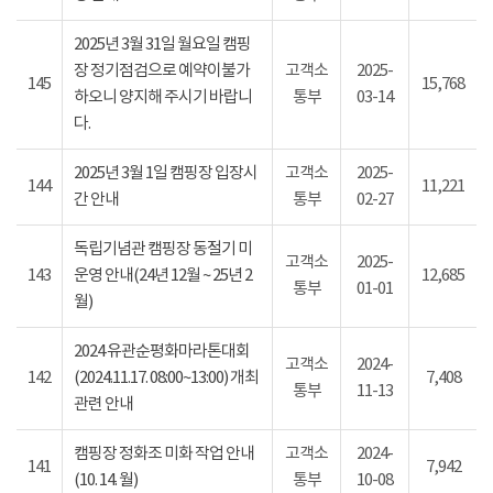
2025년 3월 31일 월요일 캠핑
장 정기점검으로 예약이불가
고객소
2025-
145
15,768
하오니 양지해 주시기 바랍니
통부
03-14
다.
2025년 3월 1일 캠핑장 입장시
고객소
2025-
144
11,221
간 안내
통부
02-27
독립기념관 캠핑장 동절기 미
고객소
2025-
143
운영 안내(24년 12월 ~ 25년 2
12,685
통부
01-01
월)
2024 유관순평화마라톤대회
고객소
2024-
142
(2024.11.17. 08:00~13:00) 개최
7,408
통부
11-13
관련 안내
캠핑장 정화조 미화 작업 안내
고객소
2024-
141
7,942
(10. 14. 월)
통부
10-08