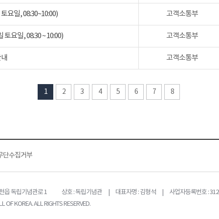
일, 08:30~10:00)
고객소통부
일, 08:30 ~ 10:00)
고객소통부
안내
고객소통부
1
2
3
4
5
6
7
8
무단수집거부
목천읍 독립기념관로 1
상호 : 독립기념관 | 대표자명 : 김형석 | 사업자등록번호 : 312-
L OF KOREA. ALL RIGHTS RESERVED.