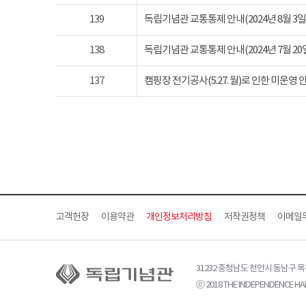
139
독립기념관 교통통제 안내(2024년 8월 3일 토요
138
독립기념관 교통통제 안내(2024년 7월 20일 토요
137
캠핑장 전기공사(5.27. 월)로 인한 미운영 
고객헌장
이용약관
개인정보처리방침
저작권정책
이메일
31232 충청남도 천안시 동남구 
ⓒ 2018 THE INDEPENDENCE HAL