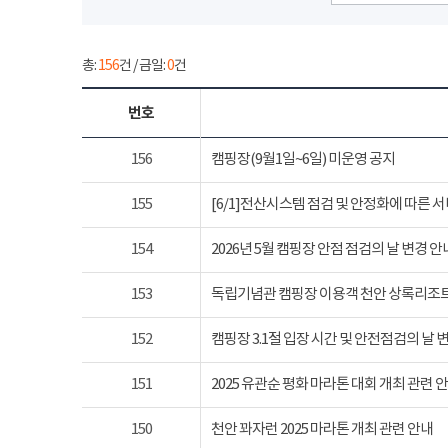
총:
156
건 / 금일:
0
건
번호
156
캠핑장(9월1일~6일) 미운영 공지
155
[6/1]전산시스템 점검 및 안정화에 따른 
154
2026년 5월 캠핑장 안점 점검의 날 변경 안
153
독립기념관 캠핑장 이용객 천안 상록리조
152
캠핑장 3.1절 입장 시간 및 안전점검의 날 
151
2025 유관순 평화 마라톤 대회 개최 관련 
150
천안 꽈자런 2025 마라톤 개최 관련 안내