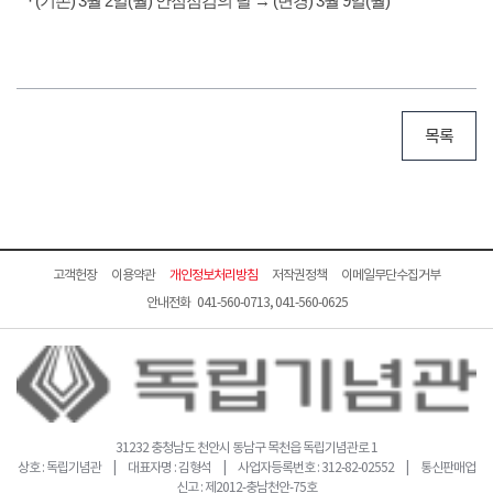
· (기존) 3월 2일(월) 안점점검의 날 → (변경) 3월 9일(월)
목록
고객헌장
이용약관
개인정보처리방침
저작권정책
이메일무단수집거부
안내전화 041-560-0713, 041-560-0625
31232 충청남도 천안시 동남구 목천읍 독립기념관로 1
상호 : 독립기념관 | 대표자명 : 김형석 | 사업자등록번호 : 312-82-02552 | 통신판매업
신고 : 제2012-충남천안-75호