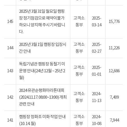
2025년 3월 31일 월요일 캠핑
장 정기점검으로 예약이불가
고객소
2025-
145
15,776
하오니 양지해 주시기 바랍니
통부
03-14
다.
2025년 3월 1일 캠핑장 입장시
고객소
2025-
144
11,226
간 안내
통부
02-27
독립기념관 캠핑장 동절기 미
고객소
2025-
143
운영 안내(24년 12월 ~ 25년 2
12,686
통부
01-01
월)
2024 유관순평화마라톤대회
고객소
2024-
142
(2024.11.17. 08:00~13:00) 개최
7,409
통부
11-13
관련 안내
캠핑장 정화조 미화 작업 안내
고객소
2024-
141
7,944
(10. 14. 월)
통부
10-08