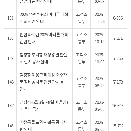
점검의 날 변경 안내
통부
02-09
2025 유관순 평화 마라톤 대회
고객소
2025-
151
8,006
개최 관련 안내
통부
11-24
천안 꽈자런 2025 마라톤 개최
고객소
2025-
150
7,201
관련 안내
통부
10-13
캠핑장 주차장 태양광 발전설
고객소
2025-
149
7,786
비 설치 공사 안내
통부
10-03
캠핑장 이용고객 대상 오수관
고객소
2025-
148
로 정비공사로 인한 관내 동선
7,278
통부
08-25
안내
캠핑장(6월 3일 ~ 8일 미 운영)
고객소
2025-
147
16,605
미 운영 공지
통부
05-07
야생동물 포획단 활동 공지사
고객소
2025-
146
15,792
항 안내
통부
05-07