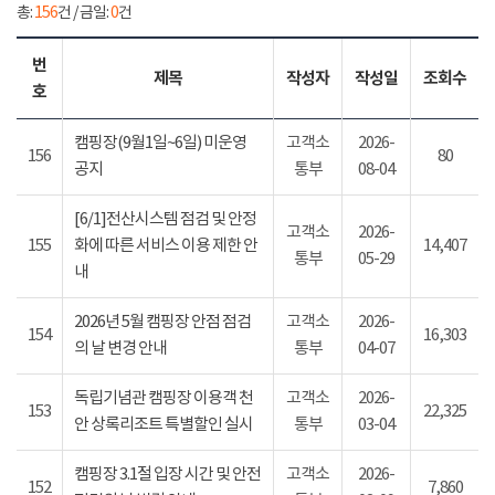
총:
156
건 / 금일:
0
건
번
제목
작성자
작성일
조회수
호
캠핑장(9월1일~6일) 미운영
고객소
2026-
156
80
공지
통부
08-04
[6/1]전산시스템 점검 및 안정
고객소
2026-
155
화에 따른 서비스 이용 제한 안
14,407
통부
05-29
내
2026년 5월 캠핑장 안점 점검
고객소
2026-
154
16,303
의 날 변경 안내
통부
04-07
독립기념관 캠핑장 이용객 천
고객소
2026-
153
22,325
안 상록리조트 특별할인 실시
통부
03-04
캠핑장 3.1절 입장 시간 및 안전
고객소
2026-
152
7,860